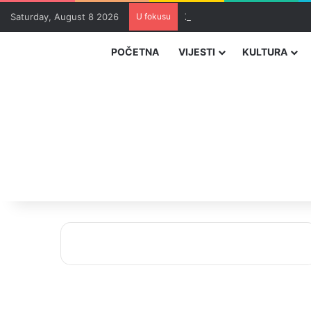
Saturday, August 8 2026
U fokusu
Zvizdić, Magazinović i Kojovi
POČETNA
VIJESTI
KULTURA