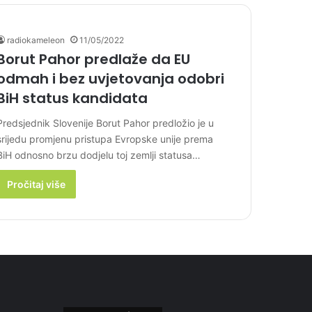
radiokameleon
11/05/2022
Borut Pahor predlaže da EU
odmah i bez uvjetovanja odobri
BiH status kandidata
Predsjednik Slovenije Borut Pahor predložio je u
srijedu promjenu pristupa Evropske unije prema
BiH odnosno brzu dodjelu toj zemlji statusa…
Pročitaj više