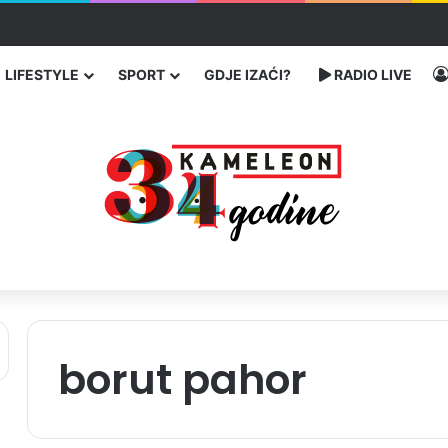
ć traže poseban status za Memorijalni centar Srebrenica
LIFESTYLE
SPORT
GDJE IZAĆI?
RADIO LIVE
borut pahor