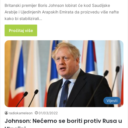
Britanski premijer Boris Johnson lobirat će kod Saudijske
Arabije i Ujedinjenih Arapskih Emirata da proizvedu više nafte
kako bi stabilizirali…
Pročitaj više
Vijesti
radiokameleon
01/03/2022
Johnson: Nećemo se boriti protiv Rusa u