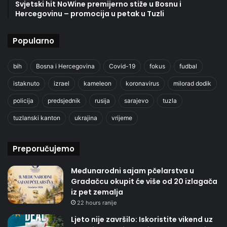
Svjetski hit NoWine premijerno stiže u Bosnu i
Hercegovinu – promocija u petak u Tuzli
Popularno
bih
Bosna i Hercegovina
Covid-19
fokus
fudbal
istaknuto
izrael
kameleon
koronavirus
milorad dodik
policija
predsjednik
rusija
sarajevo
tuzla
tuzlanski kanton
ukrajina
vrijeme
Preporučujemo
Međunarodni sajam pčelarstva u
Gradačcu okupit će više od 20 izlagača
iz pet zemalja
22 hours ranije
Ljeto nije završilo: Iskoristite vikend uz