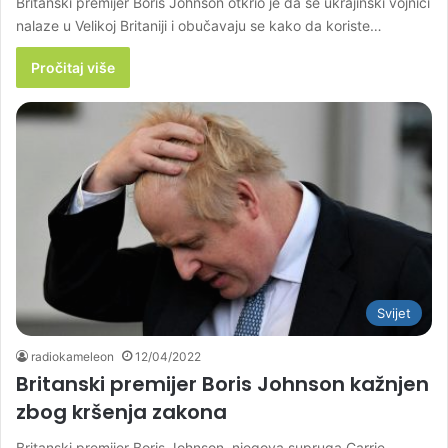
Britanski premijer Boris Johnson otkrio je da se ukrajinski vojnici
nalaze u Velikoj Britaniji i obučavaju se kako da koriste…
Pročitaj više
Svijet
radiokameleon
12/04/2022
Britanski premijer Boris Johnson kažnjen
zbog kršenja zakona
Britanski premijer Boris Johnson, njegova supruga Carrie