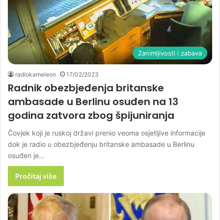
Zanimljivosti i zabava
radiokameleon
17/02/2023
Radnik obezbjeđenja britanske
ambasade u Berlinu osuđen na 13
godina zatvora zbog špijuniranja
Čovjek koji je ruskoj državi prenio veoma osjetljive informacije
dok je radio u obezbjeđenju britanske ambasade u Berlinu
osuđen je…
Pročitaj više