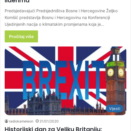
liderima
Predsjedavajući Predsjedništva Bosne i Hercegovine Željko
Komšić predstavlja Bosnu i Hercegovinu na Konferenciji
Ujedinjenih nacija o klimatskim promjenama koja je…
Pročitaj više
Vijesti
radiokameleon
31/01/2020
Historijski dan za Veliku Britaniju: