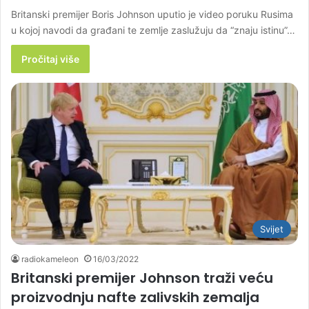
Britanski premijer Boris Johnson uputio je video poruku Rusima
u kojoj navodi da građani te zemlje zaslužuju da “znaju istinu”…
Pročitaj više
Svijet
radiokameleon
16/03/2022
Britanski premijer Johnson traži veću
proizvodnju nafte zalivskih zemalja