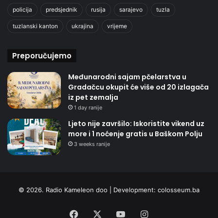
policija
predsjednik
rusija
sarajevo
tuzla
tuzlanski kanton
ukrajina
vrijeme
Preporučujemo
Međunarodni sajam pčelarstva u
Gradačcu okupit će više od 20 izlagača
iz pet zemalja
1 day ranije
Ljeto nije završilo: Iskoristite vikend uz
more i 1 noćenje gratis u Baškom Polju
3 weeks ranije
© 2026. Radio Kameleon doo | Development:
colosseum.ba
Facebook
X
YouTube
Instagram