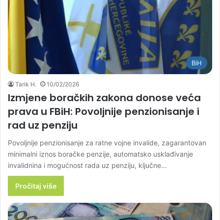
BiH
Tarik H.
10/02/2026
Izmjene boračkih zakona donose veća
prava u FBiH: Povoljnije penzionisanje i
rad uz penziju
Povoljnije penzionisanje za ratne vojne invalide, zagarantovan
minimalni iznos boračke penzije, automatsko usklađivanje
invalidnina i mogućnost rada uz penziju, ključne…
Pročitaj više