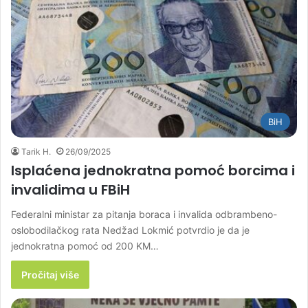
BiH
Tarik H.
26/09/2025
Isplaćena jednokratna pomoć borcima i
invalidima u FBiH
Federalni ministar za pitanja boraca i invalida odbrambeno-
oslobodilačkog rata Nedžad Lokmić potvrdio je da je
jednokratna pomoć od 200 KM…
Pročitaj više