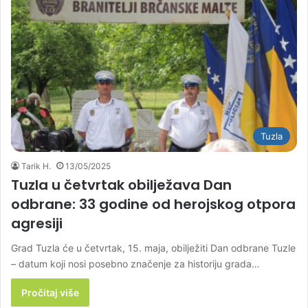
Tuzla
Tarik H.
13/05/2025
Tuzla u četvrtak obilježava Dan
odbrane: 33 godine od herojskog otpora
agresiji
Grad Tuzla će u četvrtak, 15. maja, obilježiti Dan odbrane Tuzle
– datum koji nosi posebno značenje za historiju grada…
Pročitaj više