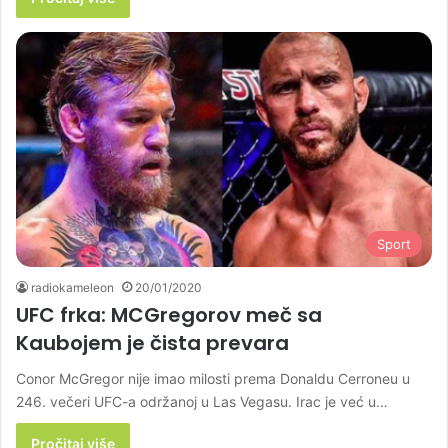
Sport
radiokameleon
20/01/2020
UFC frka: MCGregorov meč sa
Kaubojem je čista prevara
Conor McGregor nije imao milosti prema Donaldu Cerroneu u
246. večeri UFC-a održanoj u Las Vegasu. Irac je već u…
Pročitaj više