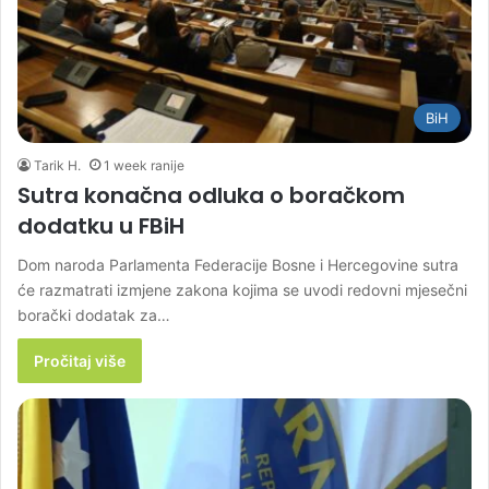
BiH
Tarik H.
1 week ranije
Sutra konačna odluka o boračkom
dodatku u FBiH
Dom naroda Parlamenta Federacije Bosne i Hercegovine sutra
će razmatrati izmjene zakona kojima se uvodi redovni mjesečni
borački dodatak za…
Pročitaj više