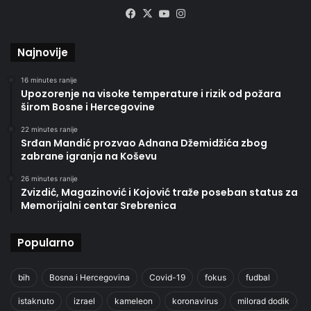
Facebook
X
YouTube
Instagram
Najnovije
16 minutes ranije
Upozorenje na visoke temperature i rizik od požara
širom Bosne i Hercegovine
22 minutes ranije
Srđan Mandić prozvao Adnana Džemidžića zbog
zabrane igranja na Koševu
26 minutes ranije
Zvizdić, Magazinović i Kojović traže poseban status za
Memorijalni centar Srebrenica
Popularno
bih
Bosna i Hercegovina
Covid-19
fokus
fudbal
istaknuto
izrael
kameleon
koronavirus
milorad dodik