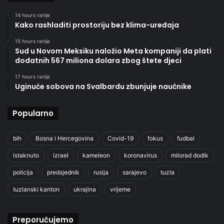
14 hours ranije
Kako rashladiti prostoriju bez klima-uređaja
15 hours ranije
Sud u Novom Meksiku naložio Meta kompaniji da plati
dodatnih 567 miliona dolara zbog štete djeci
17 hours ranije
Uginuće sobova na Svalbardu zbunjuje naučnike
Popularno
bih
Bosna i Hercegovina
Covid-19
fokus
fudbal
istaknuto
izrael
kameleon
koronavirus
milorad dodik
policija
predsjednik
rusija
sarajevo
tuzla
tuzlanski kanton
ukrajina
vrijeme
Preporučujemo