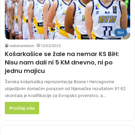
BiH
radiokameleon
13/02/2023
Košarkašice se žale na nemar KS BiH:
Nisu nam dali ni 5 KM dnevno, ni po
jednu majicu
Ženska košarkaška reprezentacija Bosne i Hercegovine
ubjedljivim domaćim porazom od Njemačke rezultatom 91:62
okončala je kvalifikacije za Evropsko prvenstvo, a…
Pročitaj više