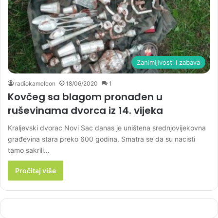
Zanimljivosti i zabava
radiokameleon
18/06/2020
1
Kovčeg sa blagom pronađen u
ruševinama dvorca iz 14. vijeka
Kraljevski dvorac Novi Sac danas je uništena srednjovijekovna
građevina stara preko 600 godina. Smatra se da su nacisti
tamo sakrili…
Pročitaj više