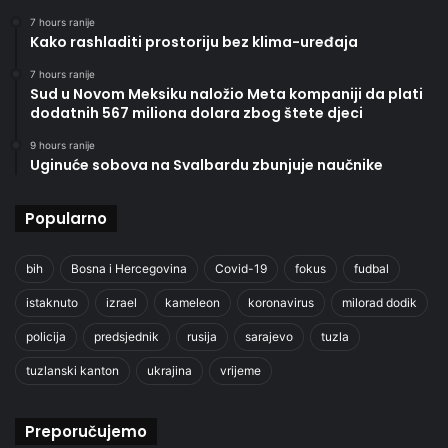
7 hours ranije
Kako rashladiti prostoriju bez klima-uređaja
7 hours ranije
Sud u Novom Meksiku naložio Meta kompaniji da plati
dodatnih 567 miliona dolara zbog štete djeci
9 hours ranije
Uginuće sobova na Svalbardu zbunjuje naučnike
Popularno
bih
Bosna i Hercegovina
Covid-19
fokus
fudbal
istaknuto
izrael
kameleon
koronavirus
milorad dodik
policija
predsjednik
rusija
sarajevo
tuzla
tuzlanski kanton
ukrajina
vrijeme
Preporučujemo