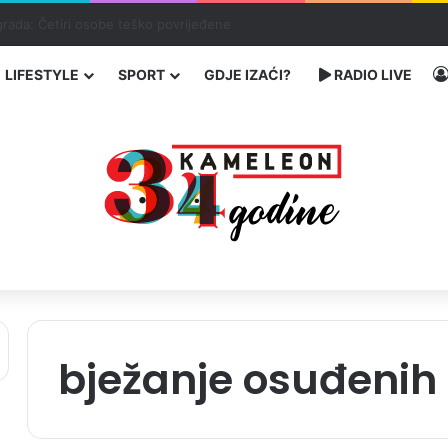
čarenja migranata preko BiH i Balkana
LIFESTYLE
SPORT
GDJE IZAĆI?
RADIO LIVE
bježanje osuđenih 