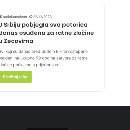
radiokameleon
22/12/2023
U Srbiju pobjegla sva petorica
danas osuđena za ratne zločine
u Zecovima
Svi koji su danas pred Sudom BiH prvostepeno
osuđeni na ukupno 59 godina zatvora za ratne
zločine počinjene u prijedorskom…
Pročitaj više