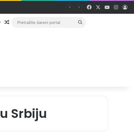
Facebook
X
YouTube
Instag
Pri
Prijava
Random članak
Pretražite
šareni
portal
u Srbiju