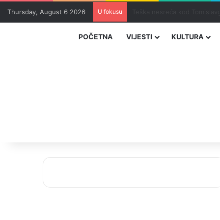
Thursday, August 6 2026
U fokusu
Uhapšeni organizatori krijum
POČETNA
VIJESTI
KULTURA