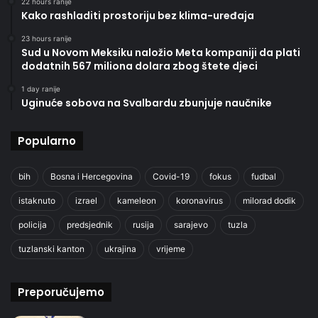
22 hours ranije
Kako rashladiti prostoriju bez klima-uređaja
23 hours ranije
Sud u Novom Meksiku naložio Meta kompaniji da plati
dodatnih 567 miliona dolara zbog štete djeci
1 day ranije
Uginuće sobova na Svalbardu zbunjuje naučnike
Popularno
bih
Bosna i Hercegovina
Covid-19
fokus
fudbal
istaknuto
izrael
kameleon
koronavirus
milorad dodik
policija
predsjednik
rusija
sarajevo
tuzla
tuzlanski kanton
ukrajina
vrijeme
Preporučujemo