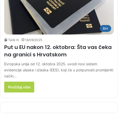
BiH
Tarik H.
18/09/2025
Put u EU nakon 12. oktobra: Šta vas čeka
na granici s Hrvatskom
Evropska unija od 12. oktobra 2025. uvodi novi sistem
evidencije ulaska i izlaska (EES), koji će u potpunosti promijeniti
način…
Pročitaj više