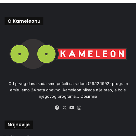
O Kameleonu
Od prvog dana kada smo počeli sa radom (26.12.1992) program
emitujemo 24 sata dnevno. Kameleon nikada nije stao, a boje
njegovog programa...
Opširnije
Facebook
X
YouTube
Instagram
Najnovije