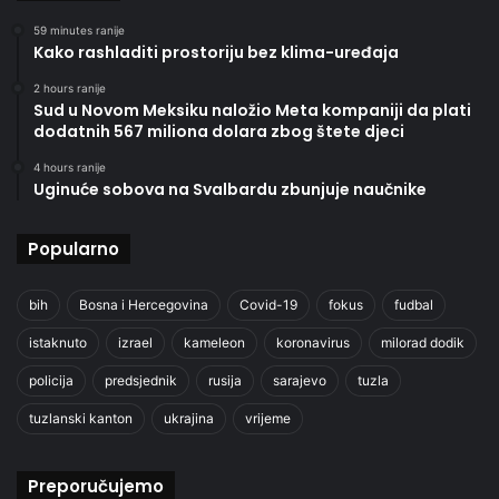
59 minutes ranije
Kako rashladiti prostoriju bez klima-uređaja
2 hours ranije
Sud u Novom Meksiku naložio Meta kompaniji da plati
dodatnih 567 miliona dolara zbog štete djeci
4 hours ranije
Uginuće sobova na Svalbardu zbunjuje naučnike
Popularno
bih
Bosna i Hercegovina
Covid-19
fokus
fudbal
istaknuto
izrael
kameleon
koronavirus
milorad dodik
policija
predsjednik
rusija
sarajevo
tuzla
tuzlanski kanton
ukrajina
vrijeme
Preporučujemo