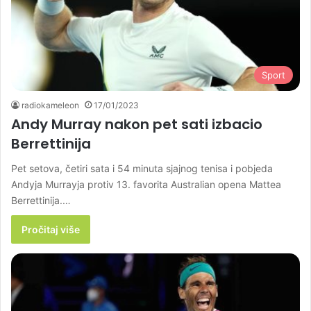
Sport
radiokameleon
17/01/2023
Andy Murray nakon pet sati izbacio
Berrettinija
Pet setova, četiri sata i 54 minuta sjajnog tenisa i pobjeda
Andyja Murrayja protiv 13. favorita Australian opena Mattea
Berrettinija.…
Pročitaj više