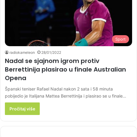
Sport
radiokameleon
28/01/2022
Nadal se sjajnom igrom protiv
Berrettinija plasirao u finale Australian
Opena
Španski teniser Rafael Nadal nakon 2 sata i 58 minuta
pobijedio je Italijana Mattea Berrettinija i plasirao se u finale…
Pročitaj više