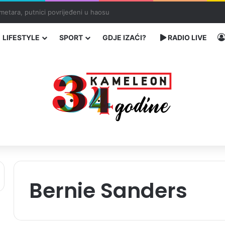
 traže poseban status za Memorijalni centar Srebrenica
LIFESTYLE
SPORT
GDJE IZAĆI?
RADIO LIVE
Bernie Sanders