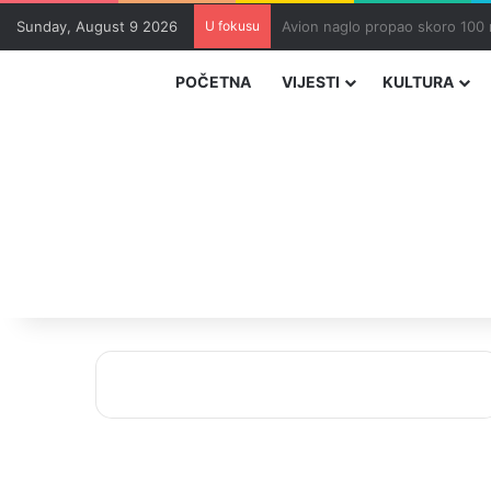
Sunday, August 9 2026
U fokusu
Zvizdić, Magazinović i Kojović
POČETNA
VIJESTI
KULTURA