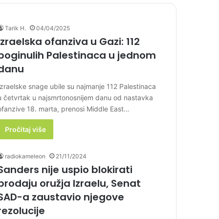
Tarik H.
04/04/2025
Izraelska ofanziva u Gazi: 112
poginulih Palestinaca u jednom
danu
Izraelske snage ubile su najmanje 112 Palestinaca
u četvrtak u najsmrtonosnijem danu od nastavka
ofanzive 18. marta, prenosi Middle East…
Pročitaj više
radiokameleon
21/11/2024
Sanders nije uspio blokirati
prodaju oružja Izraelu, Senat
SAD-a zaustavio njegove
rezolucije