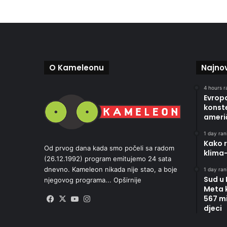
O Kameleonu
Najnov
4 hours r
Evropa
konste
ameri
1 day rani
Kako r
Od prvog dana kada smo počeli sa radom
klima
(26.12.1992) program emitujemo 24 sata
dnevno. Kameleon nikada nije stao, a boje
1 day rani
Sud u
njegovog programa...
Opširnije
Meta 
567 mi
Facebook
X
YouTube
Instagram
djeci