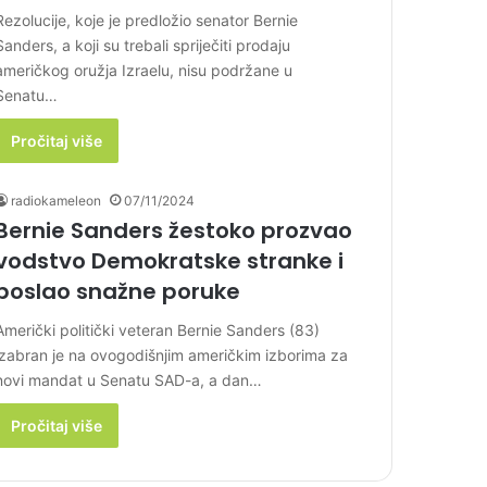
Rezolucije, koje je predložio senator Bernie
Sanders, a koji su trebali spriječiti prodaju
američkog oružja Izraelu, nisu podržane u
Senatu…
Pročitaj više
radiokameleon
07/11/2024
Bernie Sanders žestoko prozvao
vodstvo Demokratske stranke i
poslao snažne poruke
Američki politički veteran Bernie Sanders (83)
izabran je na ovogodišnjim američkim izborima za
novi mandat u Senatu SAD-a, a dan…
Pročitaj više