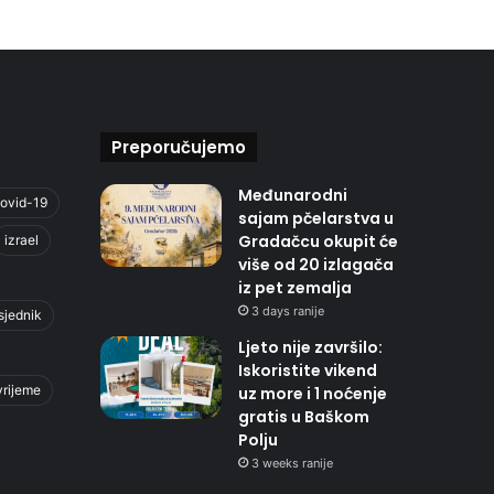
Preporučujemo
Međunarodni
ovid-19
sajam pčelarstva u
Gradačcu okupit će
izrael
više od 20 izlagača
iz pet zemalja
3 days ranije
sjednik
Ljeto nije završilo:
Iskoristite vikend
vrijeme
uz more i 1 noćenje
gratis u Baškom
Polju
3 weeks ranije