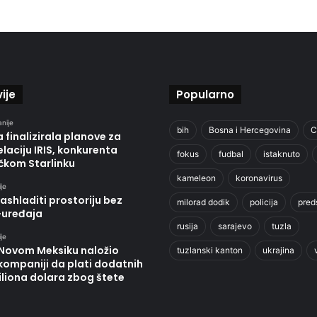
ije
Popularno
anije
bih
Bosna i Hercegovina
C
 finalizirala planove za
laciju IRIS, konkurenta
fokus
fudbal
istaknuto
čkom Starlinku
kameleon
koronavirus
je
ashladiti prostoriju bez
milorad dodik
policija
pred
-uređaja
rusija
sarajevo
tuzla
je
 Novom Meksiku naložio
tuzlanski kanton
ukrajina
kompaniji da plati dodatnih
liona dolara zbog štete