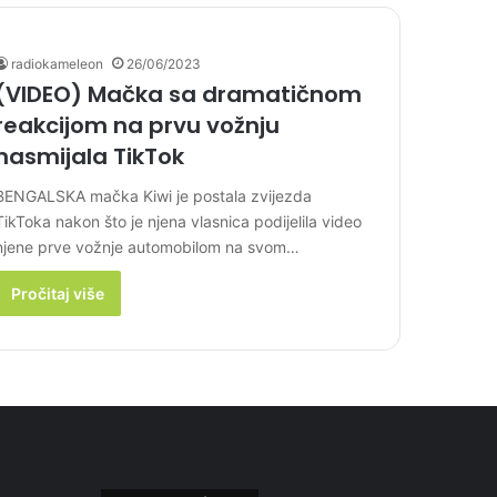
radiokameleon
26/06/2023
(VIDEO) Mačka sa dramatičnom
reakcijom na prvu vožnju
nasmijala TikTok
BENGALSKA mačka Kiwi je postala zvijezda
TikToka nakon što je njena vlasnica podijelila video
njene prve vožnje automobilom na svom…
Pročitaj više