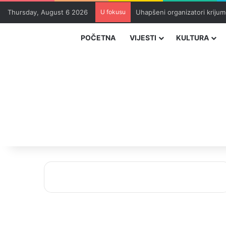
Thursday, August 6 2026
U fokusu
Uhapšeni organizatori krijum
POČETNA
VIJESTI
KULTURA