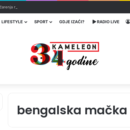
čarenja migranata preko BiH i Balkana
LIFESTYLE
SPORT
GDJE IZAĆI?
RADIO LIVE
bengalska mačka