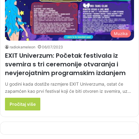
Muzika
radiokameleon
06/07/2023
EXIT Univerzum: Početak festivala iz
svemira s tri ceremonije otvaranja i
nevjerojatnim programskim izdanjem
U godini kada dostiže razmjere EXIT Univerzuma, ostat će
zapamćen kao prvi festival koji će biti otvoren iz svemira, uz…
Pročitaj više