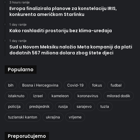
3 hours ranije
Evropa finalizirala planove za konstelaciju IRIS,
konkurenta američkom Starlinku
1 day ranije
Kako rashladiti prostoriju bez klima-uređaja
1 day ranije
Sud u Novom Meksiku naložio Meta kompaniji da plati
dodatnih 567 miliona dolara zbog štete djeci
Popularno
bih
Bosna i Hercegovina
Covid-19
fokus
fudbal
istaknuto
izrael
kameleon
koronavirus
milorad dodik
policija
predsjednik
rusija
sarajevo
tuzla
tuzlanski kanton
ukrajina
vrijeme
Preporučujemo