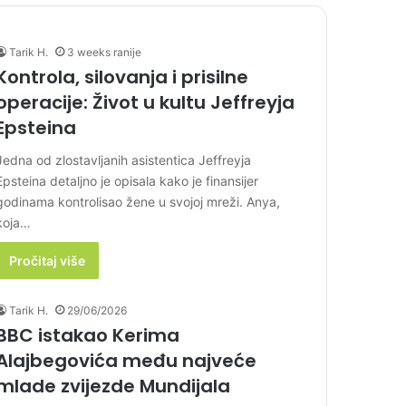
Tarik H.
3 weeks ranije
Kontrola, silovanja i prisilne
operacije: Život u kultu Jeffreyja
Epsteina
Jedna od zlostavljanih asistentica Jeffreyja
Epsteina detaljno je opisala kako je finansijer
godinama kontrolisao žene u svojoj mreži. Anya,
koja…
Pročitaj više
Tarik H.
29/06/2026
BBC istakao Kerima
Alajbegovića među najveće
mlade zvijezde Mundijala