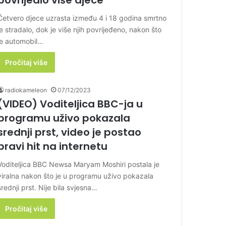
povrijedio više djece
Četvero djece uzrasta između 4 i 18 godina smrtno
je stradalo, dok je više njih povrijeđeno, nakon što
je automobil…
Pročitaj više
radiokameleon
07/12/2023
(VIDEO) Voditeljica BBC-ja u
programu uživo pokazala
srednji prst, video je postao
pravi hit na internetu
Voditeljica BBC Newsa Maryam Moshiri postala je
viralna nakon što je u programu uživo pokazala
srednji prst. Nije bila svjesna…
Pročitaj više