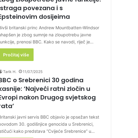
Istraga povezana i s
Epsteinovim dosijeima
Bivši britanski princ Andrew Mountbatten-Windsor
uhapšen je zbog sumnje na zloupotrebu javne
funkcije, prenosi BBC. Kako se navodi, riječ je…
Pročitaj više
Tarik H.
11/07/2025
BBC o Srebrenici 30 godina
kasnije: ‘Najveći ratni zločin u
Evropi nakon Drugog svjetskog
rata’
Britanski javni servis BBC objavio je opsežan tekst
povodom 30. godišnjice genocida u Srebrenici,
ističući kako predstava “Cvijeće Srebrenice” u…