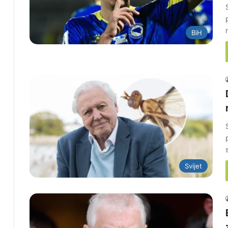
BiH
Svijet