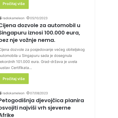
Pročitaj više
radiokameleon
05/10/2023
Cijena dozvole za automobil u
Singapuru iznosi 100.000 eura,
bez nje vožnje nema.
Cijena dozvole za posjedovanje većeg obiteljskog
automobila u Singapuru sada je dosegnula
rekordnih 101.000 eura. Grad-država je uvela
sustav Certifikata…
Pročitaj više
radiokameleon
07/08/2023
Petogodišnja djevojčica planira
osvojiti najviši vrh sjeverne
Afrike