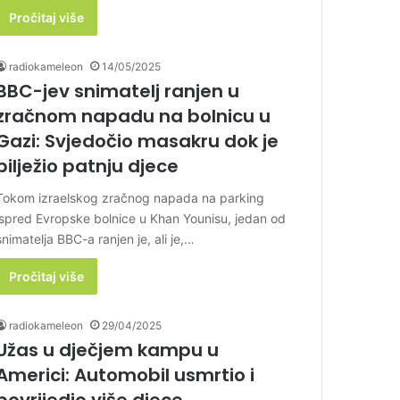
Pročitaj više
radiokameleon
14/05/2025
BBC-jev snimatelj ranjen u
zračnom napadu na bolnicu u
Gazi: Svjedočio masakru dok je
bilježio patnju djece
Tokom izraelskog zračnog napada na parking
ispred Evropske bolnice u Khan Younisu, jedan od
snimatelja BBC-a ranjen je, ali je,…
Pročitaj više
radiokameleon
29/04/2025
Užas u dječjem kampu u
Americi: Automobil usmrtio i