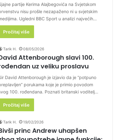
Sjajne partije Kerima Alajbegovića na Svjetskom
prvenstvu nisu prošle nezapaženo ni u svjetskim
medijima. Ugledni BBC Sport u analizi najvećih…
Pročitaj više
Tarik H.
08/05/2026
David Attenborough slavi 100.
rođendan uz veliku proslavu
Sir David Attenborough je izjavio da je “potpuno
preplavljen” porukama koje je primio povodom
svog 100. rođendana. Poznati britanski voditelj…
Pročitaj više
Tarik H.
19/02/2026
Bivši princ Andrew uhapšen
zbog zloupotrebe javne funkcije: