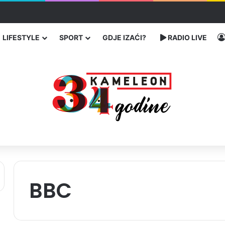
 traže poseban status za Memorijalni centar Srebrenica
LIFESTYLE
SPORT
GDJE IZAĆI?
RADIO LIVE
BBC