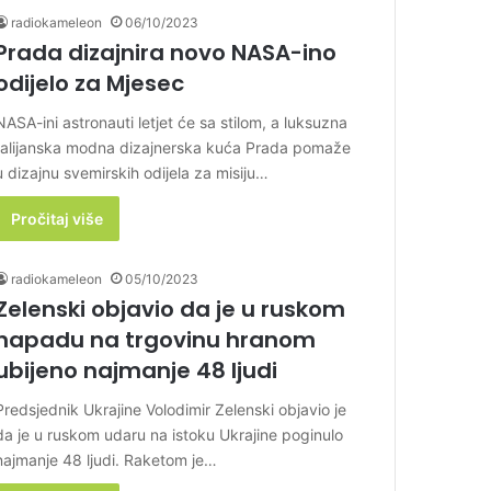
radiokameleon
06/10/2023
Prada dizajnira novo NASA-ino
odijelo za Mjesec
NASA-ini astronauti letjet će sa stilom, a luksuzna
talijanska modna dizajnerska kuća Prada pomaže
u dizajnu svemirskih odijela za misiju…
Pročitaj više
radiokameleon
05/10/2023
Zelenski objavio da je u ruskom
napadu na trgovinu hranom
ubijeno najmanje 48 ljudi
Predsjednik Ukrajine Volodimir Zelenski objavio je
da je u ruskom udaru na istoku Ukrajine poginulo
najmanje 48 ljudi. Raketom je…