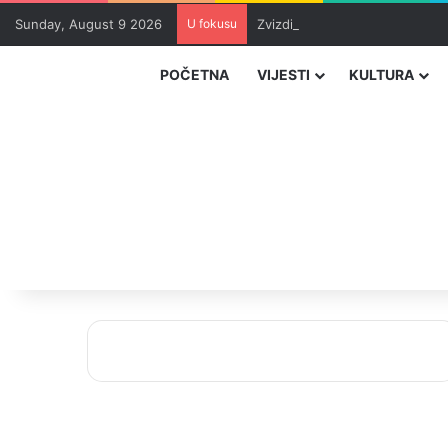
Sunday, August 9 2026
U fokusu
Zvizdić, Magazinović i Kojović
POČETNA
VIJESTI
KULTURA