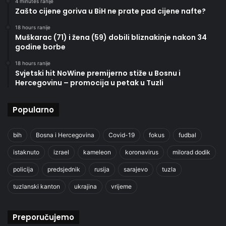
4 minutes ranije
Zašto cijene goriva u BiH ne prate pad cijene nafte?
18 hours ranije
Muškarac (71) i žena (59) dobili bliznakinje nakon 34
godine borbe
18 hours ranije
Svjetski hit NoWine premijerno stiže u Bosnu i
Hercegovinu – promocija u petak u Tuzli
Popularno
bih
Bosna i Hercegovina
Covid-19
fokus
fudbal
istaknuto
izrael
kameleon
koronavirus
milorad dodik
policija
predsjednik
rusija
sarajevo
tuzla
tuzlanski kanton
ukrajina
vrijeme
Preporučujemo