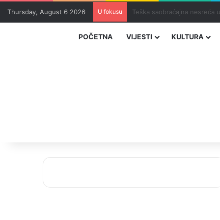
Thursday, August 6 2026
U fokusu
Dio zeničkih rudara u jami z
POČETNA
VIJESTI
KULTURA