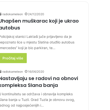
radiokameleon
24/12/2020
Uhapšen muškarac koji je ukrao
autobus
Policijskoj stanici Laktaši juče prijavljeno da je
nepoznato lice u mjestu Slatina otuđilo autobus
“mercedes” koji je bio parkiran, te…
Pročitaj više
radiokameleon
16/06/2020
Nastavljaju se radovi na obnovi
kompleksa Slana banja
U kontinuitetu se održava i obnavlja kompleks
Slana banja u Tuzli. Grad Tuzla je obnovu ovog,
jednog od najposjećenijih i…