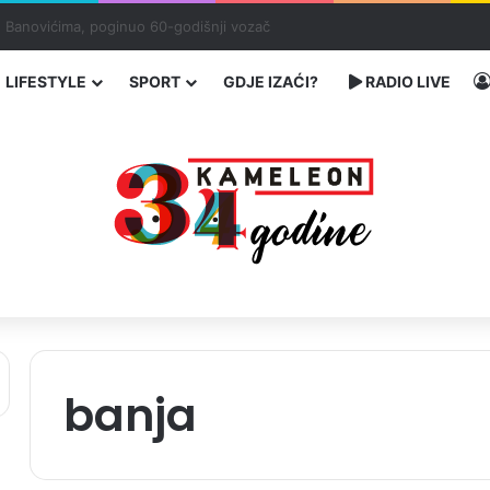
bog neisplaćenih plata i problema sa zdravstvenim knjižicama
LIFESTYLE
SPORT
GDJE IZAĆI?
RADIO LIVE
banja