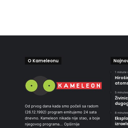
O Kameleonu
Najnov
1 minute 
Hiroši
atoms
5 minutes
Živini
dugog
Od prvog dana kada smo počeli sa radom
(26.12.1992) program emitujemo 24 sata
8 minutes
Eksplo
dnevno. Kameleon nikada nije stao, a boje
izrael
njegovog programa...
Opširnije