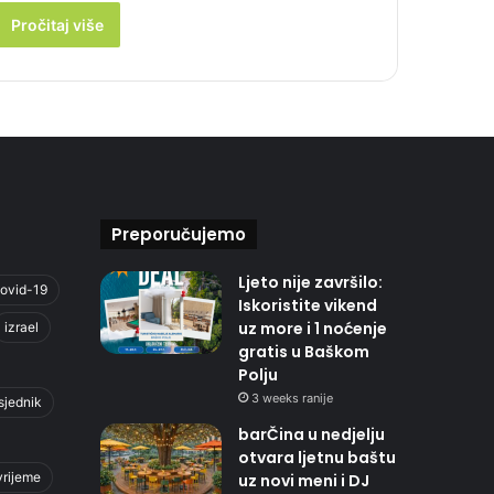
Pročitaj više
Preporučujemo
Ljeto nije završilo:
ovid-19
Iskoristite vikend
uz more i 1 noćenje
izrael
gratis u Baškom
Polju
3 weeks ranije
sjednik
barČina u nedjelju
otvara ljetnu baštu
vrijeme
uz novi meni i DJ