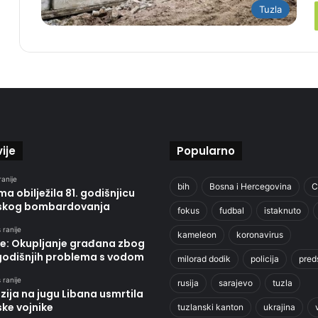
Tuzla
ije
Popularno
ranije
bih
Bosna i Hercegovina
C
ma obilježila 81. godišnjicu
kog bombardovanja
fokus
fudbal
istaknuto
 ranije
kameleon
koronavirus
ce: Okupljanje građana zbog
odišnjih problema s vodom
milorad dodik
policija
pred
 ranije
rusija
sarajevo
tuzla
zija na jugu Libana usmrtila
ske vojnike
tuzlanski kanton
ukrajina