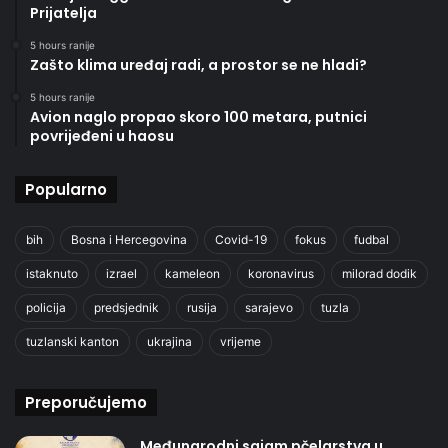
Prijatelja
5 hours ranije
Zašto klima uređaj radi, a prostor se ne hladi?
5 hours ranije
Avion naglo propao skoro 100 metara, putnici
povrijeđeni u haosu
Popularno
bih
Bosna i Hercegovina
Covid-19
fokus
fudbal
istaknuto
izrael
kameleon
koronavirus
milorad dodik
policija
predsjednik
rusija
sarajevo
tuzla
tuzlanski kanton
ukrajina
vrijeme
Preporučujemo
Međunarodni sajam pčelarstva u