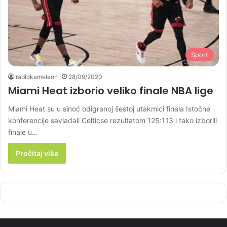
Sport
radiokameleon
28/09/2020
Miami Heat izborio veliko finale NBA lige
Miami Heat su u sinoć odigranoj šestoj utakmici finala Istočne
konferencije savladali Celticse rezultatom 125:113 i tako izborili
finale u…
Pročitaj više