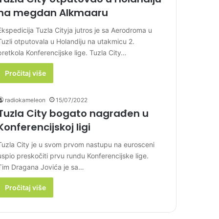
na megdan Alkmaaru
Ekspedicija Tuzla Cityja jutros je sa Aerodroma u
Tuzli otputovala u Holandiju na utakmicu 2.
pretkola Konferencijske lige. Tuzla City…
Pročitaj više
radiokameleon
15/07/2022
Tuzla City bogato nagrađen u
Konferencijskoj ligi
Tuzla City je u svom prvom nastupu na eurosceni
uspio preskočiti prvu rundu Konferencijske lige.
Tim Dragana Jovića je sa…
Pročitaj više