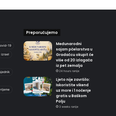
Preporučujemo
Međunarodni
ovid-19
sajam pčelarstva u
Gradačcu okupit će
izrael
više od 20 izlagača
iz pet zemalja
24 hours ranije
sjednik
Ljeto nije završilo:
Iskoristite vikend
vrijeme
uz more i 1 noćenje
gratis u Baškom
Polju
3 weeks ranije