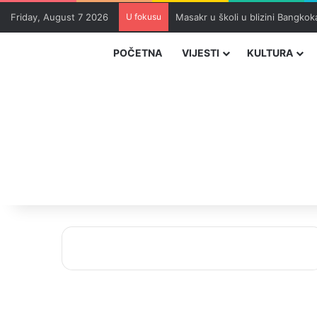
Friday, August 7 2026
U fokusu
Masakr u školi u blizini Bangko
POČETNA
VIJESTI
KULTURA