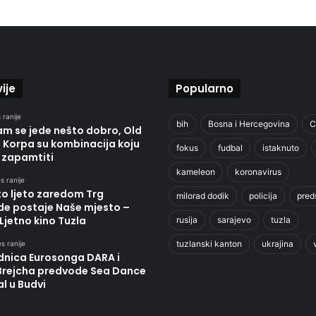
ije
Popularno
 ranije
bih
Bosna i Hercegovina
C
am se jede nešto dobro, Old
i Korpa su kombinacija koju
fokus
fudbal
istaknuto
i zapamtiti
kameleon
koronavirus
s ranije
to ljeto zaredom Trg
milorad dodik
policija
pred
de postaje Naše mjesto –
Ljetno kino Tuzla
rusija
sarajevo
tuzla
tuzlanski kanton
ukrajina
s ranije
dnica Eurosonga DARA i
 Brejcha predvode Sea Dance
al u Budvi