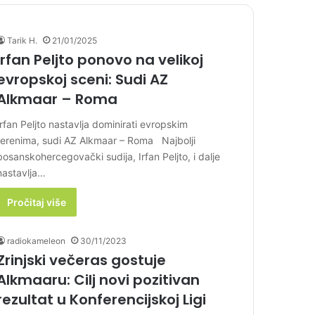
Tarik H.
21/01/2025
Irfan Peljto ponovo na velikoj
evropskoj sceni: Sudi AZ
Alkmaar – Roma
Irfan Peljto nastavlja dominirati evropskim
terenima, sudi AZ Alkmaar – Roma Najbolji
bosanskohercegovački sudija, Irfan Peljto, i dalje
nastavlja…
Pročitaj više
radiokameleon
30/11/2023
Zrinjski večeras gostuje
Alkmaaru: Cilj novi pozitivan
rezultat u Konferencijskoj Ligi