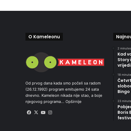
O Kameleonu
Najnov
2 minutes
Kad v
Story 
vrijed
18 minute
Četvr
Od prvog dana kada smo počeli sa radom
slobo
(26.12.1992) program emitujemo 24 sata
Bingo 
dnevno. Kameleon nikada nije stao, a boje
23 minute
njegovog programa...
Opširnije
Pobje
Boris
Facebook
X
YouTube
Instagram
festiv