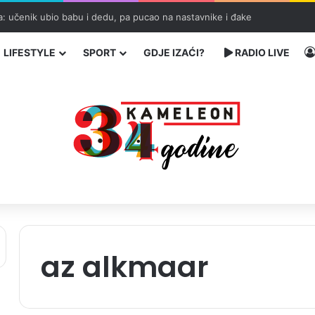
ka: učenik ubio babu i dedu, pa pucao na nastavnike i đake
LIFESTYLE
SPORT
GDJE IZAĆI?
RADIO LIVE
az alkmaar