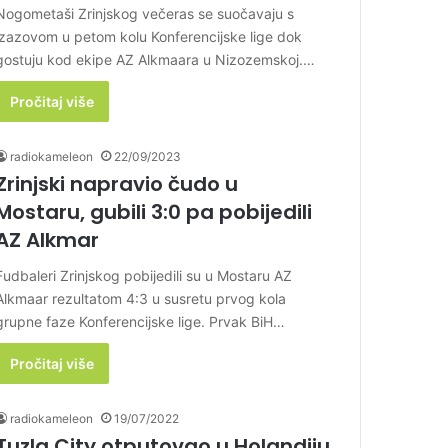
Nogometaši Zrinjskog večeras se suočavaju s
izazovom u petom kolu Konferencijske lige dok
gostuju kod ekipe AZ Alkmaara u Nizozemskoj.…
Pročitaj više
radiokameleon
22/09/2023
Zrinjski napravio čudo u
Mostaru, gubili 3:0 pa pobijedili
AZ Alkmar
Fudbaleri Zrinjskog pobijedili su u Mostaru AZ
Alkmaar rezultatom 4:3 u susretu prvog kola
grupne faze Konferencijske lige. Prvak BiH…
Pročitaj više
radiokameleon
19/07/2022
Tuzla City otputovao u Holandiju