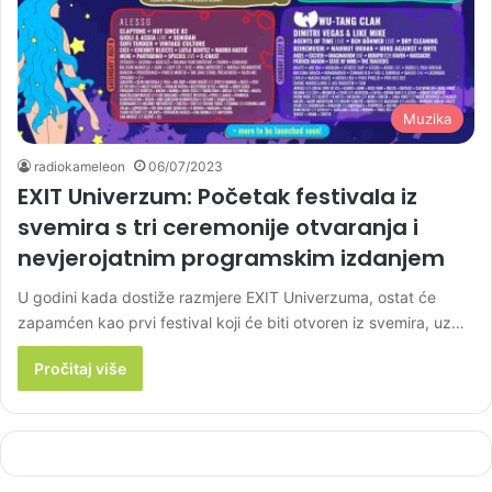
Muzika
radiokameleon
06/07/2023
EXIT Univerzum: Početak festivala iz
svemira s tri ceremonije otvaranja i
nevjerojatnim programskim izdanjem
U godini kada dostiže razmjere EXIT Univerzuma, ostat će
zapamćen kao prvi festival koji će biti otvoren iz svemira, uz…
Pročitaj više