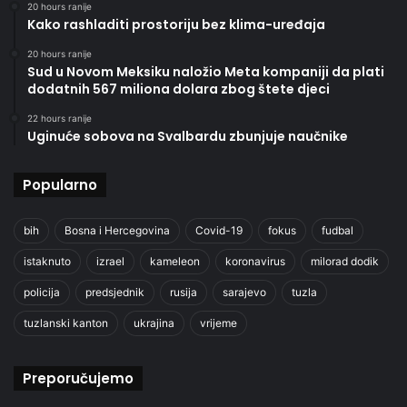
20 hours ranije
Kako rashladiti prostoriju bez klima-uređaja
20 hours ranije
Sud u Novom Meksiku naložio Meta kompaniji da plati
dodatnih 567 miliona dolara zbog štete djeci
22 hours ranije
Uginuće sobova na Svalbardu zbunjuje naučnike
Popularno
bih
Bosna i Hercegovina
Covid-19
fokus
fudbal
istaknuto
izrael
kameleon
koronavirus
milorad dodik
policija
predsjednik
rusija
sarajevo
tuzla
tuzlanski kanton
ukrajina
vrijeme
Preporučujemo