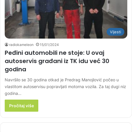
Vijesti
radiokameleon
15/01/2024
Peđini automobili ne stoje: U ovaj
autoservis građani iz TK idu već 30
godina
Navršilo se 30 godina otkad je Predrag Manojlović počeo u
vlastitom autoservisu popravljati motorna vozila. Za taj dugi niz
godina…
Pročitaj više