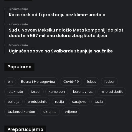
3 hours ranije
Kako rashladiti prostoriju bez klima-uređaja
4 hours ranije
Sud u Novom Meksiku naložio Meta kompaniji da plati
dodatnih 567 miliona dolara zbog štete djeci
6 hours ranije
Uginuće sobova na Svalbardu zbunjuje naučnike
Popularno
bih
Bosna i Hercegovina
Covid-19
fokus
fudbal
istaknuto
izrael
kameleon
koronavirus
milorad dodik
policija
predsjednik
rusija
sarajevo
tuzla
tuzlanski kanton
ukrajina
vrijeme
Preporučujemo