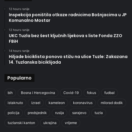
12 hours ranije
Inspekcija poništila otkaze radnicima Bošnjacima u JP
Komunalno Mostar
12 hours ranije
UKC Tuzla bez šest ključnih lijekova s liste Fonda ZZO
FBiH
14 hours ranije
Hiljade biciklista ponovo stižu na ulice Tuzle: Zakazana
14. Tuzlanska biciklijada
Popularno
bih
Bosna i Hercegovina
Covid-19
fokus
fudbal
istaknuto
izrael
kameleon
koronavirus
milorad dodik
policija
predsjednik
rusija
sarajevo
tuzla
tuzlanski kanton
ukrajina
vrijeme