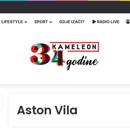
enja migranata preko BiH i Balkana
LIFESTYLE
SPORT
GDJE IZAĆI?
RADIO LIVE
Aston Vila