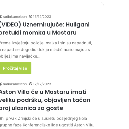
radiokameleon
15/12/2023
(VIDEO) Uznemirujuće: Huligani
pretukli momka u Mostaru
Prema izvještaju policije, majka i sin su napadnuti,
a napad se dogodio dok je mladić nosio majicu s
obilježjima navijačke…
Pročitaj više
radiokameleon
12/12/2023
Aston Villa će u Mostaru imati
veliku podršku, objavljen tačan
broj ulaznica za goste
Bh. prvak Zrinjski će u susretu posljednjeg kola
grupne faze Konferencijske lige ugostiti Aston Villu,