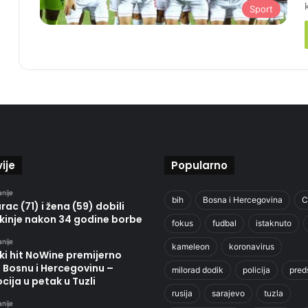
Sport
ije
Popularno
anije
bih
Bosna i Hercegovina
C
ac (71) i žena (59) dobili
kinje nakon 34 godine borbe
fokus
fudbal
istaknuto
anije
kameleon
koronavirus
ki hit NoWine premijerno
u Bosnu i Hercegovinu –
milorad dodik
policija
pred
ija u petak u Tuzli
rusija
sarajevo
tuzla
anije