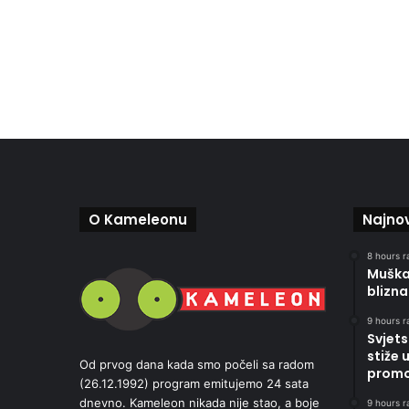
O Kameleonu
Najnov
8 hours r
Muškar
blizna
9 hours r
Svjets
stiže 
Od prvog dana kada smo počeli sa radom
promoc
(26.12.1992) program emitujemo 24 sata
dnevno. Kameleon nikada nije stao, a boje
9 hours r