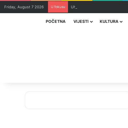
Friday, August 7 2026
U fokusu
Uhapšeni organizatori krijumčar
POČETNA
VIJESTI
KULTURA