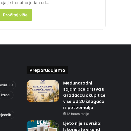
koja je trenutno jedan od…
Pročitaj više
Preporučujemo
Međunarodni
ovid-19
sajam pčelarstva u
Gradačcu okupit će
izrael
više od 20 izlagača
iz pet zemalja
12 hours ranije
sjednik
Ljeto nije završilo:
Iskoristite vikend