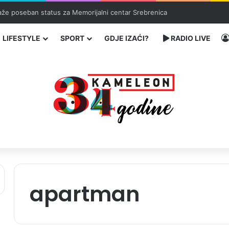
traže poseban status za Memorijalni centar Srebrenica
LIFESTYLE
SPORT
GDJE IZAĆI?
RADIO LIVE
apartman