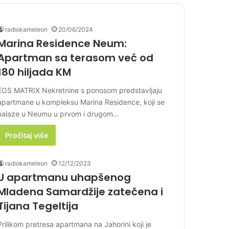
radiokameleon
20/06/2024
Marina Residence Neum:
Apartman sa terasom već od
180 hiljada KM
EOS MATRIX Nekretnine s ponosom predstavljaju
apartmane u kompleksu Marina Residence, koji se
nalaze u Neumu u prvom i drugom…
Pročitaj više
radiokameleon
12/12/2023
U apartmanu uhapšenog
Mladena Samardžije zatečena i
Tijana Tegeltija
Prilikom pretresa apartmana na Jahorini koji je