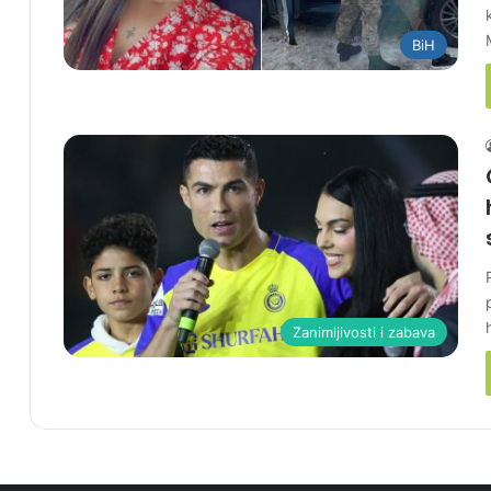
BiH
Zanimljivosti i zabava