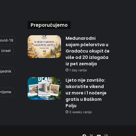
Preporučujemo
Međunarodni
ovid-19
sajam pčelarstva u
Gradačcu okupit će
izrael
više od 20 izlagača
iz pet zemalja
1 day ranije
sjednik
Ljeto nije završilo:
Iskoristite vikend
vrijeme
uz more i 1 noćenje
gratis u Baškom
Polju
3 weeks ranije