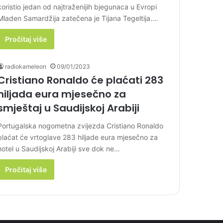
koristio jedan od najtraženijih bjegunaca u Evropi
Mladen Samardžija zatečena je Tijana Tegeltija.…
Pročitaj više
radiokameleon
09/01/2023
Cristiano Ronaldo će plaćati 283
hiljada eura mjesečno za
smještaj u Saudijskoj Arabiji
Portugalska nogometna zvijezda Cristiano Ronaldo
plaćat će vrtoglave 283 hiljade eura mjesečno za
hotel u Saudijskoj Arabiji sve dok ne…
Pročitaj više