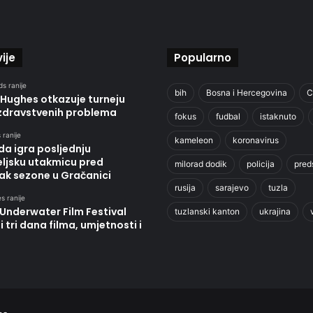
ije
Popularno
s ranije
bih
Bosna i Hercegovina
C
 Hughes otkazuje turneju
zdravstvenih problema
fokus
fudbal
istaknuto
 ranije
kameleon
koronavirus
a igra posljednju
eljsku utakmicu pred
milorad dodik
policija
pred
ak sezone u Gračanici
rusija
sarajevo
tuzla
s ranije
Underwater Film Festival
tuzlanski kanton
ukrajina
 tri dana filma, umjetnosti i