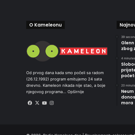
O Kameleonu
Najnov
39 second
Glenn
zbog 
4 minutes
Slobod
prijat
Od prvog dana kada smo počeli sa radom
počet
(26.12.1992) program emitujemo 24 sata
dnevno. Kameleon nikada nije stao, a boje
20 minute
Neum 
njegovog programa...
Opširnije
donosi
mora
Facebook
X
YouTube
Instagram