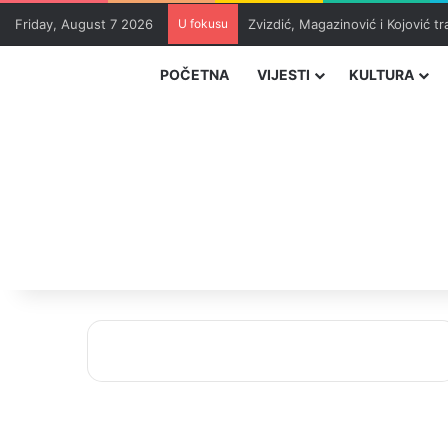
Friday, August 7 2026
U fokusu
Zvizdić, Magazinović i Kojović 
POČETNA
VIJESTI
KULTURA