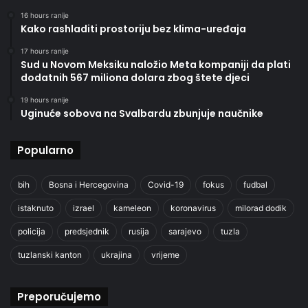
16 hours ranije
Kako rashladiti prostoriju bez klima-uređaja
17 hours ranije
Sud u Novom Meksiku naložio Meta kompaniji da plati
dodatnih 567 miliona dolara zbog štete djeci
19 hours ranije
Uginuće sobova na Svalbardu zbunjuje naučnike
Popularno
bih
Bosna i Hercegovina
Covid-19
fokus
fudbal
istaknuto
izrael
kameleon
koronavirus
milorad dodik
policija
predsjednik
rusija
sarajevo
tuzla
tuzlanski kanton
ukrajina
vrijeme
Preporučujemo