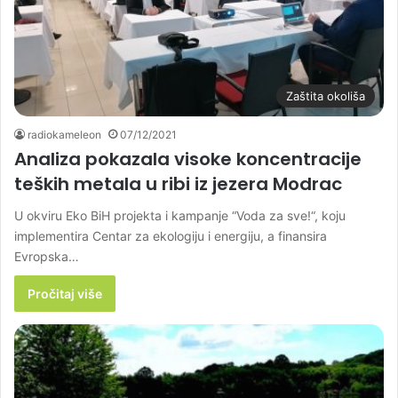
Zaštita okoliša
radiokameleon
07/12/2021
Analiza pokazala visoke koncentracije
teških metala u ribi iz jezera Modrac
U okviru Eko BiH projekta i kampanje “Voda za sve!“, koju
implementira Centar za ekologiju i energiju, a finansira
Evropska…
Pročitaj više