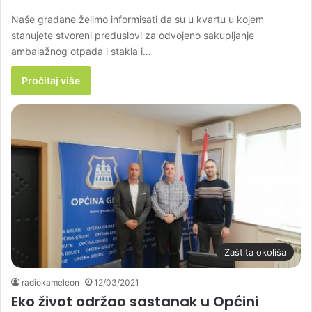
Naše građane želimo informisati da su u kvartu u kojem
stanujete stvoreni preduslovi za odvojeno sakupljanje
ambalažnog otpada i stakla i…
Pročitaj više
Zaštita okoliša
radiokameleon
12/03/2021
Eko život održao sastanak u Općini