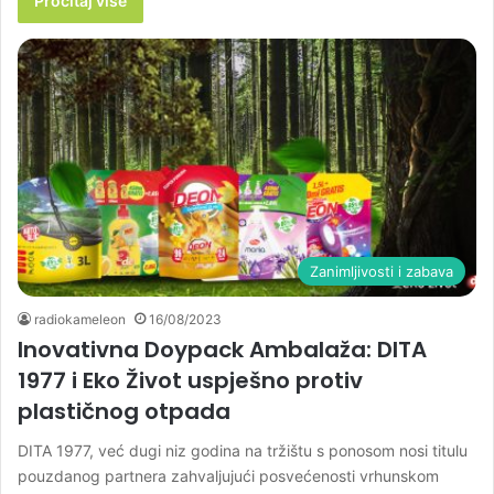
Pročitaj više
Zanimljivosti i zabava
radiokameleon
16/08/2023
Inovativna Doypack Ambalaža: DITA
1977 i Eko Život uspješno protiv
plastičnog otpada
DITA 1977, već dugi niz godina na tržištu s ponosom nosi titulu
pouzdanog partnera zahvaljujući posvećenosti vrhunskom