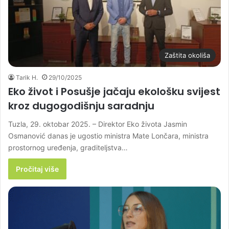
Zaštita okoliša
Tarik H.
29/10/2025
Eko život i Posušje jačaju ekološku svijest
kroz dugogodišnju saradnju
Tuzla, 29. oktobar 2025. – Direktor Eko života Jasmin
Osmanović danas je ugostio ministra Mate Lončara, ministra
prostornog uređenja, graditeljstva…
Pročitaj više