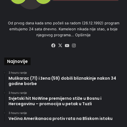
Od prvog dana kada smo počeli sa radom (26.12.1992) program
emitujemo 24 sata dnevno. Kameleon nikada nije stao, a boje
njegovog programa...
Opširnije
Facebook
X
YouTube
Instagram
Najnovije
3 hours ranije
Muškarac (71) i žena (59) dobili bliznakinje nakon 34
godine borbe
3 hours ranije
Svjetski hit NoWine premijerno stiže u Bosnu i
Hercegovinu – promocija u petak u Tuzli
3 hours ranije
Većina Amerikanaca protiv rata na Bliskom istoku