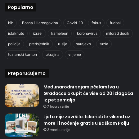
Popularno
bih
Bosna i Hercegovina
Covid-19
fokus
fudbal
istaknuto
izrael
kameleon
koronavirus
milorad dodik
policija
predsjednik
rusija
sarajevo
tuzla
tuzlanski kanton
ukrajina
vrijeme
Preporučujemo
Međunarodni sajam pčelarstva u
Gradačcu okupit će više od 20 izlagača
iz pet zemalja
7 hours ranije
Ljeto nije završilo: Iskoristite vikend uz
more i 1 noćenje gratis u Baškom Polju
3 weeks ranije