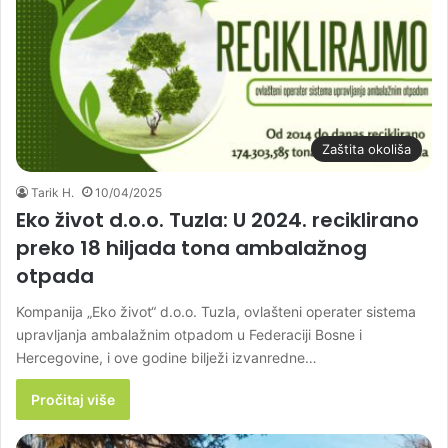
Zaštita okoliša
Tarik H.
10/04/2025
Eko život d.o.o. Tuzla: U 2024. reciklirano
preko 18 hiljada tona ambalažnog
otpada
Kompanija „Eko život“ d.o.o. Tuzla, ovlašteni operater sistema
upravljanja ambalažnim otpadom u Federaciji Bosne i
Hercegovine, i ove godine bilježi izvanredne…
Pročitaj više