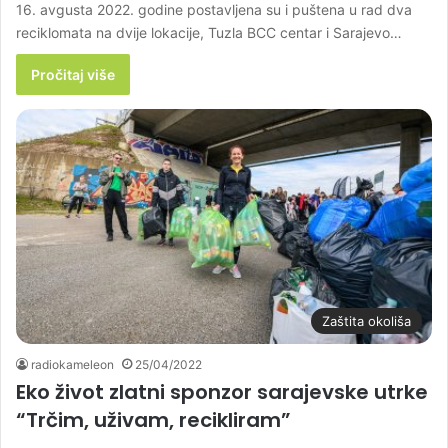
16. avgusta 2022. godine postavljena su i puštena u rad dva
reciklomata na dvije lokacije, Tuzla BCC centar i Sarajevo…
Pročitaj više
Zaštita okoliša
radiokameleon
25/04/2022
Eko život zlatni sponzor sarajevske utrke
“Trčim, uživam, recikliram”