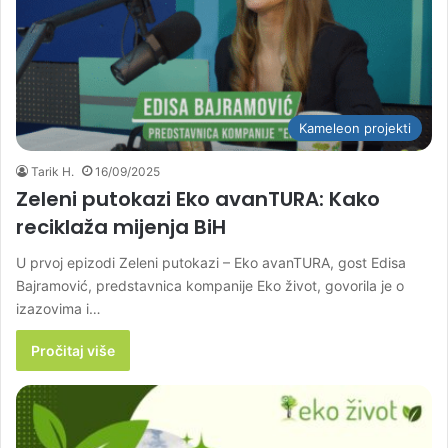
Kameleon projekti
Tarik H.
16/09/2025
Zeleni putokazi Eko avanTURA: Kako
reciklaža mijenja BiH
U prvoj epizodi Zeleni putokazi – Eko avanTURA, gost Edisa
Bajramović, predstavnica kompanije Eko život, govorila je o
izazovima i…
Pročitaj više