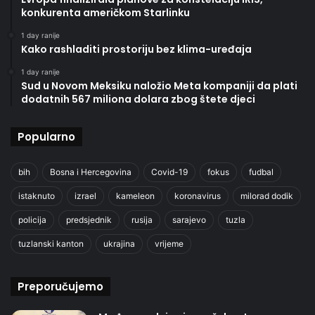
konkurenta američkom Starlinku
1 day ranije
Kako rashladiti prostoriju bez klima-uređaja
1 day ranije
Sud u Novom Meksiku naložio Meta kompaniji da plati
dodatnih 567 miliona dolara zbog štete djeci
Popularno
bih
Bosna i Hercegovina
Covid-19
fokus
fudbal
istaknuto
izrael
kameleon
koronavirus
milorad dodik
policija
predsjednik
rusija
sarajevo
tuzla
tuzlanski kanton
ukrajina
vrijeme
Preporučujemo