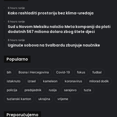
6 hours ranije
Kako rashladiti prostoriju bez klima-uređaja
6 hours ranije
Sud u Novom Meksiku naložio Meta kompaniji da plati
dodatnih 567 miliona dolara zbog štete djeci
8 hours ranije
Uginuće sobova na Svalbardu zbunjuje naučnike
Popularno
bih
Bosna i Hercegovina
Covid-19
fokus
fudbal
istaknuto
izrael
kameleon
koronavirus
milorad dodik
policija
predsjednik
rusija
sarajevo
tuzla
tuzlanski kanton
ukrajina
vrijeme
Preporučujemo