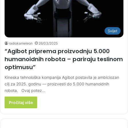
Svijet
radiokameleon
26/03/2025
“Agibot priprema proizvodnju 5.000
humanoidnih robota – pariraju teslinom
optimusu”
Kineska tehnološka kompanija Agibot postavila je ambiciozan
cilj za 2025. godinu — proizvesti do 5.000 humanoidnih
robota. Ovaj potez…
Pročitaj više