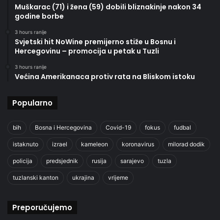
Muškarac (71) i žena (59) dobili bliznakinje nakon 34
godine borbe
3 hours ranije
Svjetski hit NoWine premijerno stiže u Bosnu i
Hercegovinu – promocija u petak u Tuzli
3 hours ranije
Većina Amerikanaca protiv rata na Bliskom istoku
Popularno
bih
Bosna i Hercegovina
Covid-19
fokus
fudbal
istaknuto
izrael
kameleon
koronavirus
milorad dodik
policija
predsjednik
rusija
sarajevo
tuzla
tuzlanski kanton
ukrajina
vrijeme
Preporučujemo