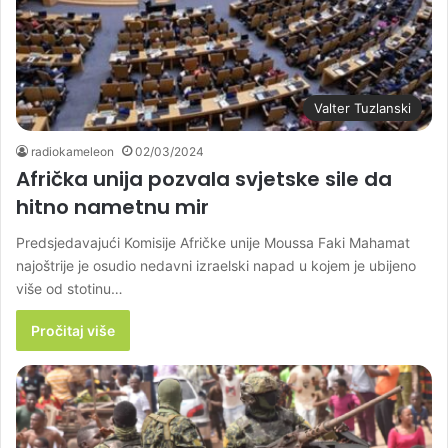
Valter Tuzlanski
radiokameleon
02/03/2024
Afrička unija pozvala svjetske sile da
hitno nametnu mir
Predsjedavajući Komisije Afričke unije Moussa Faki Mahamat
najoštrije je osudio nedavni izraelski napad u kojem je ubijeno
više od stotinu…
Pročitaj više