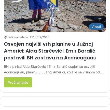
Vijesti
radiokameleon
13/02/2020
Osvojen najviši vrh planine u Južnoj
Americi: Aida Starčević i Emir Baralić
postavili BH zastavu na Aconcaguau
BH alpinisti Aida Starčević i Emir Baralić uspjeli su osvojiti
Aconcaguau, planinu u Južnoj Americi, koja je sa visinom od…
Pročitaj više