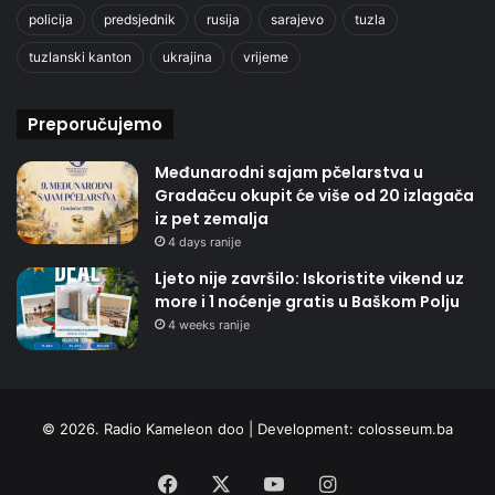
policija
predsjednik
rusija
sarajevo
tuzla
tuzlanski kanton
ukrajina
vrijeme
Preporučujemo
Međunarodni sajam pčelarstva u
Gradačcu okupit će više od 20 izlagača
iz pet zemalja
4 days ranije
Ljeto nije završilo: Iskoristite vikend uz
more i 1 noćenje gratis u Baškom Polju
4 weeks ranije
© 2026. Radio Kameleon doo | Development:
colosseum.ba
Facebook
X
YouTube
Instagram