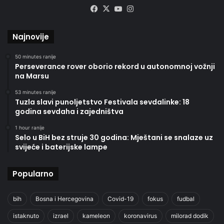
Facebook
X
YouTube
Instagram
Najnovije
50 minutes ranije
Perseverance rover oborio rekord u autonomnoj vožnji
na Marsu
53 minutes ranije
Tuzla slavi punoljetstvo Festivala sevdalinke: 18
godina sevdaha i zajedništva
1 hour ranije
Selo u BiH bez struje 30 godina: Mještani se snalaze uz
svijeće i baterijske lampe
Popularno
bih
Bosna i Hercegovina
Covid-19
fokus
fudbal
istaknuto
izrael
kameleon
koronavirus
milorad dodik