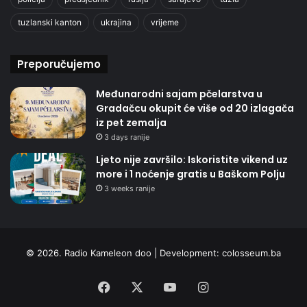
tuzlanski kanton
ukrajina
vrijeme
Preporučujemo
Međunarodni sajam pčelarstva u
Gradačcu okupit će više od 20 izlagača
iz pet zemalja
3 days ranije
Ljeto nije završilo: Iskoristite vikend uz
more i 1 noćenje gratis u Baškom Polju
3 weeks ranije
© 2026. Radio Kameleon doo | Development:
colosseum.ba
Facebook
X
YouTube
Instagram