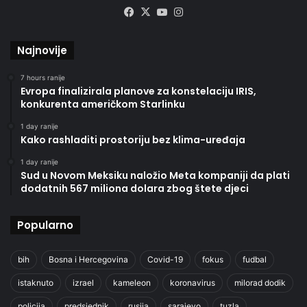
Facebook
X
YouTube
Instagram
Najnovije
7 hours ranije
Evropa finalizirala planove za konstelaciju IRIS,
konkurenta američkom Starlinku
1 day ranije
Kako rashladiti prostoriju bez klima-uređaja
1 day ranije
Sud u Novom Meksiku naložio Meta kompaniji da plati
dodatnih 567 miliona dolara zbog štete djeci
Popularno
bih
Bosna i Hercegovina
Covid-19
fokus
fudbal
istaknuto
izrael
kameleon
koronavirus
milorad dodik
policija
predsjednik
rusija
sarajevo
tuzla