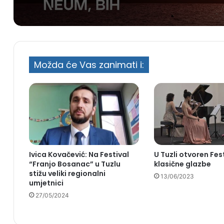
Možda će Vas zanimati i:
Ivica Kovačević: Na Festival
U Tuzli otvoren Fes
“Franjo Bosanac” u Tuzlu
klasične glazbe
stižu veliki regionalni
13/06/2023
umjetnici
27/05/2024