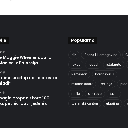
ije
Popularno
anije
bih
Bosna i Hercegovina
C
je Maggie Wheeler dobila
Janice iz Prijatelja
fokus
fudbal
istaknuto
anije
kameleon
koronavirus
klima uređaj radi, a prostor
hladi?
milorad dodik
policija
pred
anije
rusija
sarajevo
tuzla
 naglo propao skoro 100
, putnici povrijeđeni u
tuzlanski kanton
ukrajina