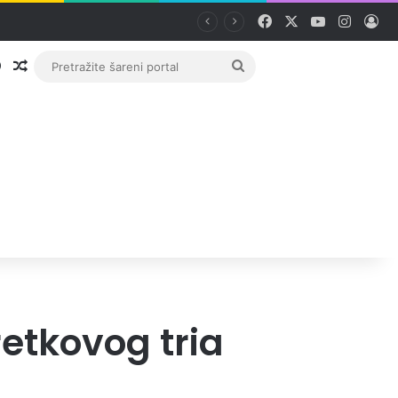
Facebook
X
YouTube
Instag
Pri
Prijava
Random članak
Pretražite
šareni
portal
etkovog tria