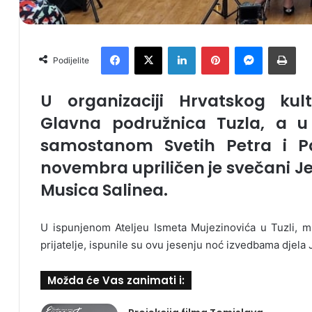
Facebook
X
LinkedIn
Pinterest
Messenger
Print
Podijelite
U organizaciji Hrvatskog ku
Glavna podružnica Tuzla, a u
samostanom Svetih Petra i Pav
novembra upriličen je svečani Je
Musica Salinea.
U ispunjenom Ateljeu Ismeta Mujezinovića u Tuzli, ml
prijatelje, ispunile su ovu jesenju noć izvedbama djela 
Možda će Vas zanimati i: