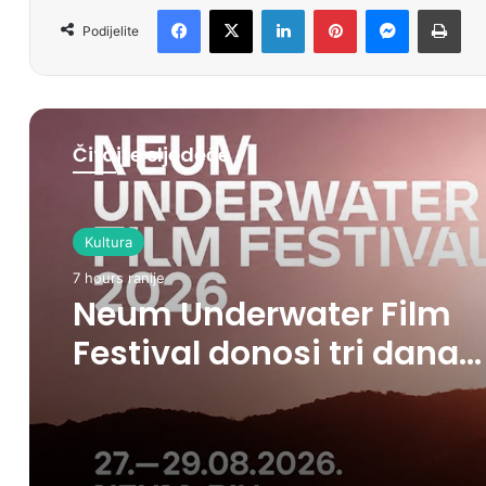
Facebook
X
LinkedIn
Pinterest
Messenger
Print
Podijelite
Čitajte sljedeće
Kultura
7 hours ranije
Neum Underwater Film
Festival donosi tri dana
filma, umjetnosti i mora