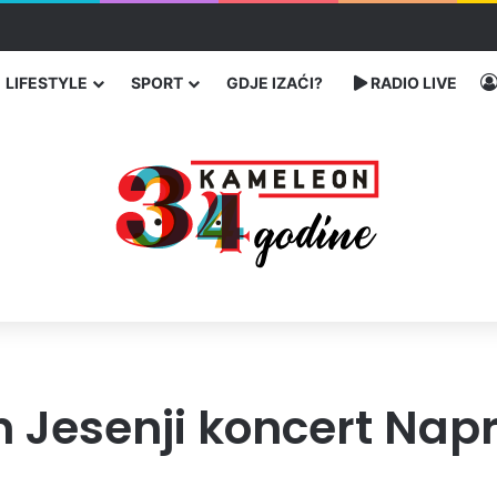
traže poseban status za Memorijalni centar Srebrenica
LIFESTYLE
SPORT
GDJE IZAĆI?
RADIO LIVE
 Jesenji koncert Napr