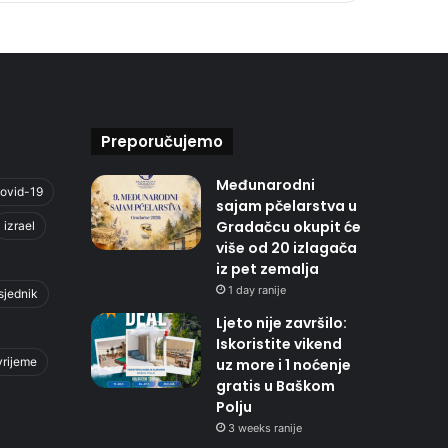
Preporučujemo
Međunarodni
ovid-19
sajam pčelarstva u
Gradačcu okupit će
izrael
više od 20 izlagača
iz pet zemalja
1 day ranije
sjednik
Ljeto nije završilo:
Iskoristite vikend
vrijeme
uz more i 1 noćenje
gratis u Baškom
Polju
3 weeks ranije