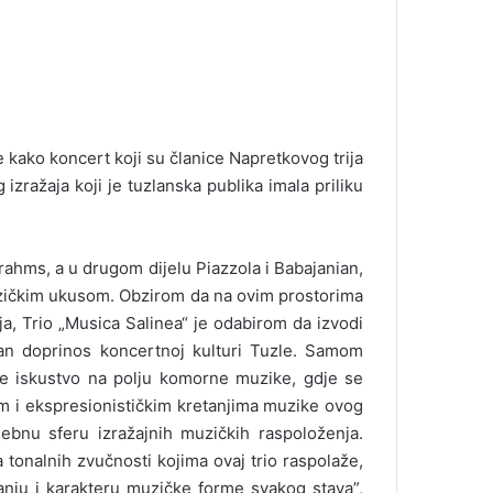
kako koncert koji su članice Napretkovog trija
izražaja koji je tuzlanska publika imala priliku
rahms, a u drugom dijelu Piazzola i Babajanian,
uzičkim ukusom. Obzirom da na ovim prostorima
ja, Trio „Musica Salinea“ je odabirom da izvodi
iman doprinos koncertnoj kulturi Tuzle. Samom
je iskustvo na polju komorne muzike, gdje se
m i ekspresionističkim kretanjima muzike ovog
sebnu sferu izražajnih muzičkih raspoloženja.
tonalnih zvučnosti kojima ovaj trio raspolaže,
anju i karakteru muzičke forme svakog stava”,