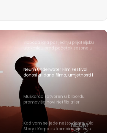
Sloboda igra posljednju prijateljsku
utakmicu pred početak sezone u
Gračanici
Neum Underwater Film Festival
donosi tri dana filma, umjetnosti i
mora
Muškarac zatvoren u bilbordu
promoviše novi Netflix triler
Kad vam se jede nešto dobro, Old
Story i Korpa su kombinacija koju