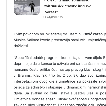
Projekcija filma Tomislava
Cvitanušića “Svako ima svoj
Everest”
24/03/2025
Ovim povodom bh. skladatelj mr. Jasmin Osmić kazao je 
Musica Salinea izvele predstavlja sami vrh umjetničkog 
doživjeti.
“Specifični odabir programa koncerta, u prvom dijelu B
doprinio je da u koncertu uživaju oni sa istančanim m
nemamo često priliku čuti nastup pravog klavirskog tri
J. Brahms: Klavirski trio br. 2 op. 87. dao svoj izn
interpetacijom ovog djela umjetnice su pokazale svo
osjeća zajedništvo i stapanje u dinamičkim, harmonski
djela. Sa svakim od četiri stava slušatelj ulazi u po
Umjetnice donose snažni utisak svečanosti i bogatstva 
zavidan nivo virtuoznosti i poseban značaj daju očuv