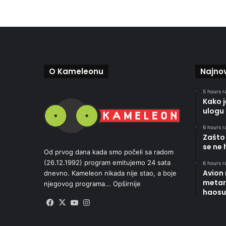
O Kameleonu
Najnov
5 hours r
Kako 
ulogu 
6 hours r
Zašto 
se ne 
Od prvog dana kada smo počeli sa radom
(26.12.1992) program emitujemo 24 sata
6 hours r
Avion
dnevno. Kameleon nikada nije stao, a boje
metara
njegovog programa...
Opširnije
haosu
Facebook
X
YouTube
Instagram