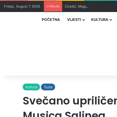
Friday, August 7 2026
U fokusu
Zvizdić, Magazinović i Kojović 
POČETNA
VIJESTI
KULTURA
Kultura
Tuzla
Svečano upriličen
Musica Salinea