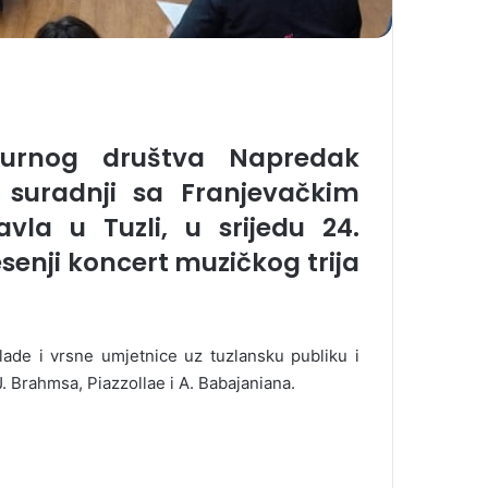
lturnog društva Napredak
 suradnji sa Franjevačkim
la u Tuzli, u srijedu 24.
senji koncert muzičkog trija
ade i vrsne umjetnice uz tuzlansku publiku i
J. Brahmsa, Piazzollae i A. Babajaniana.