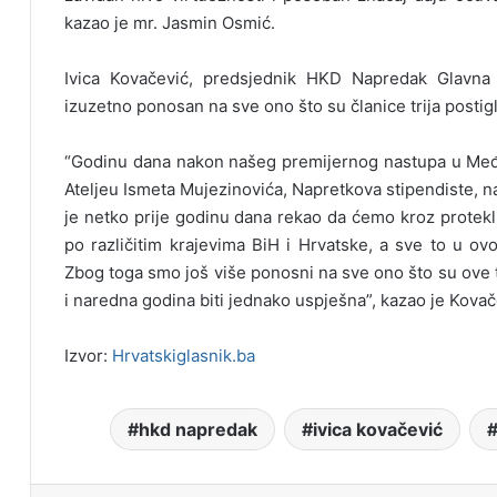
kazao je mr. Jasmin Osmić.
Ivica Kovačević, predsjednik HKD Napredak Glavna
izuzetno ponosan na sve ono što su članice trija posti
“Godinu dana nakon našeg premijernog nastupa u Međun
Ateljeu Ismeta Mujezinovića, Napretkova stipendiste, 
je netko prije godinu dana rekao da ćemo kroz proteklu
po različitim krajevima BiH i Hrvatske, a sve to u ovo
Zbog toga smo još više ponosni na sve ono što su ove t
i naredna godina biti jednako uspješna”, kazao je Kovač
Izvor:
Hrvatskiglasnik.ba
hkd napredak
ivica kovačević