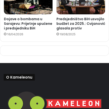
Dojave o bombama u
Predsjedništvo BiH usvojilo
Sarajevu: Prijetnje upućene
budžet za 2025.: Cvijanović
i predsjedniku BiH
glasala protiv
16/04/2026
19/08/2025
O Kameleonu