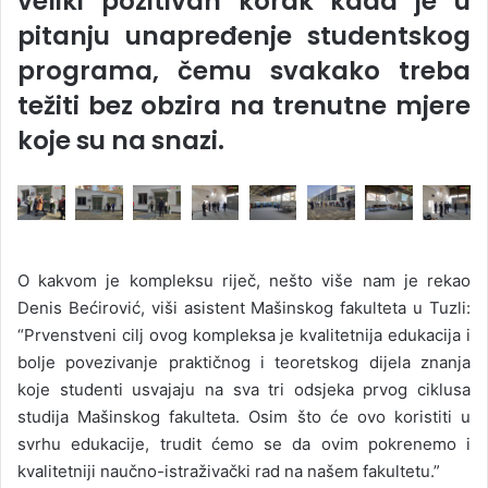
veliki pozitivan korak kada je u
pitanju unapređenje studentskog
programa, čemu svakako treba
težiti bez obzira na trenutne mjere
koje su na snazi.
O kakvom je kompleksu riječ, nešto više nam je rekao
Denis Bećirović, viši asistent Mašinskog fakulteta u Tuzli:
“Prvenstveni cilj ovog kompleksa je kvalitetnija edukacija i
bolje povezivanje praktičnog i teoretskog dijela znanja
koje studenti usvajaju na sva tri odsjeka prvog ciklusa
studija Mašinskog fakulteta. Osim što će ovo koristiti u
svrhu edukacije, trudit ćemo se da ovim pokrenemo i
kvalitetniji naučno-istraživački rad na našem fakultetu.”