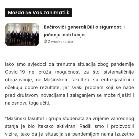
Možda će Vas zanimati i:
Bećirović i generali BiH o sigurnosti i
jačanju institucija
2 weeks ranije
Iako smo svjedoci da trenutna situacija zbog pandemije
Covid-19 ne pruža mogućnost za što sistematičnije
obrazovanje, na Mašinskom fakultetu su entuzijastični i
očekuju dobre rezultate, jer svaki problem koji se nađe
pred društvom inovacijama i zalaganjem se može riješiti i
na osnovu toga učiti.
“Mašinski fakultet i grupa studenata za vrijeme vanrednog
stanja je bio itekako aktiviran. Radili smo i proizvodili
vizire, tako da je situacija sa pandemijom nama izuzetno