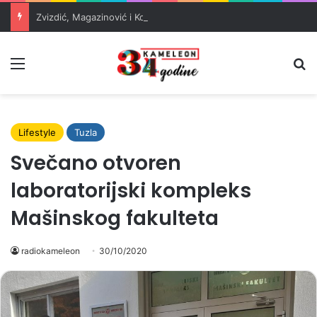
Zvizdić, Magazinović i Kojović traže poseban status za Memorijalni centar Srebrenica
Meni
Pr
Lifestyle
Tuzla
Svečano otvoren
laboratorijski kompleks
Mašinskog fakulteta
radiokameleon
30/10/2020