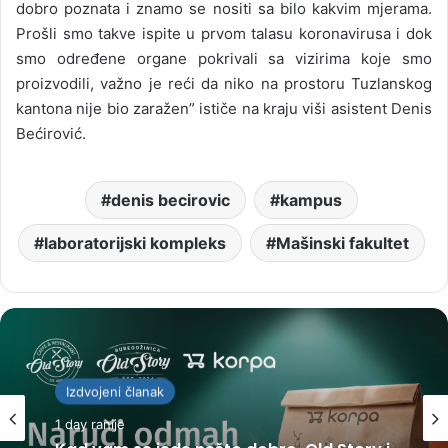
dobro poznata i znamo se nositi sa bilo kakvim mjerama.
Prošli smo takve ispite u prvom talasu koronavirusa i dok
smo određene organe pokrivali sa vizirima koje smo
proizvodili, važno je reći da niko na prostoru Tuzlanskog
kantona nije bio zaražen” ističe na kraju viši asistent Denis
Bećirović.
denis becirovic
kampus
laboratorijski kompleks
Mašinski fakultet
Izdvojeni članak
1 day ranije