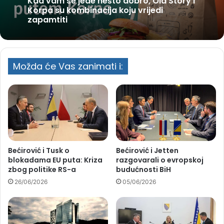
Kad vam se jede nešto dobro, Old Story i
Korpa su kombinacija koju vrijedi
zapamtiti
Možda će Vas zanimati i:
Bećirović i Tusk o
Bećirović i Jetten
blokadama EU puta: Kriza
razgovarali o evropskoj
zbog politike RS-a
budućnosti BiH
26/06/2026
05/06/2026