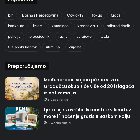
bih
Bosna i Hercegovina
Covid-19
fokus
fudbal
istaknuto
izrael
kameleon
koronavirus
milorad dodik
policija
predsjednik
rusija
sarajevo
tuzla
tuzlanski kanton
ukrajina
vrijeme
Preporučujemo
Međunarodni sajam pčelarstva u
Gradačcu okupit će više od 20 izlagača
iz pet zemalja
2 days ranije
Ljeto nije završilo: Iskoristite vikend uz
more i 1 noćenje gratis u Baškom Polju
3 weeks ranije