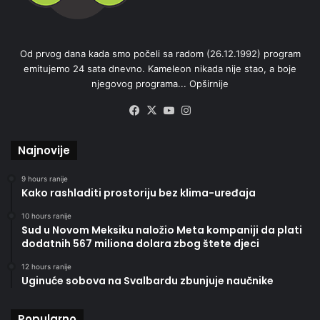
Od prvog dana kada smo počeli sa radom (26.12.1992) program
emitujemo 24 sata dnevno. Kameleon nikada nije stao, a boje
njegovog programa...
Opširnije
Facebook
X
YouTube
Instagram
Najnovije
9 hours ranije
Kako rashladiti prostoriju bez klima-uređaja
10 hours ranije
Sud u Novom Meksiku naložio Meta kompaniji da plati
dodatnih 567 miliona dolara zbog štete djeci
12 hours ranije
Uginuće sobova na Svalbardu zbunjuje naučnike
Popularno