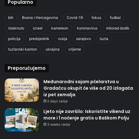
Popularno
bih
Bosna i Hercegovina
Covid-19
fokus
fudbal
istaknuto
izrael
kameleon
koronavirus
milorad dodik
policija
predsjednik
rusija
sarajevo
tuzla
tuzlanski kanton
ukrajina
vrijeme
Preporučujemo
Međunarodni sajam pčelarstva u
Gradačcu okupit će više od 20 izlagača
iz pet zemalja
2 days ranije
Ljeto nije završilo: Iskoristite vikend uz
more i 1 noćenje gratis u Baškom Polju
3 weeks ranije