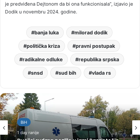
je predviđena Dejtonom da bi ona funkcionisala”, izjavio je
Dodik u novembru 2024. godine.
banja luka
milorad dodik
politička kriza
pravni postupak
radikalne odluke
republika srpska
snsd
sud bih
vlada rs
BiH
1 day ranije