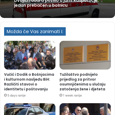
Dvojici rudara pozlilo u jami Raspotočje,
jedan prebačen u bolnicu
Možda će Vas zanimati i:
Vučić i Dodik o Bošnjacima
Tužilaštvo podnijelo
i kulturnom nasljeđu BiH:
prijedlog za pritvor
Različiti stavovi o
osumnjičenima u slučaju
identitetu i poštovanju
zatočenja žene i djeteta
5 days ranije
1 week ranije