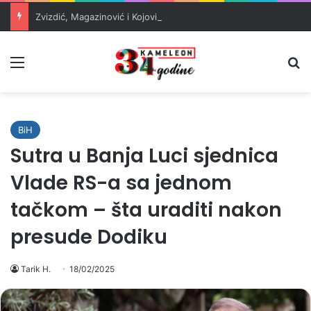
Zvizdić, Magazinović i Kojović traže poseban status za Memorijalni centar Srebrenica
Meni
Pr
BiH
Sutra u Banja Luci sjednica
Vlade RS-a sa jednom
tačkom – šta uraditi nakon
presude Dodiku
Tarik H.
18/02/2025