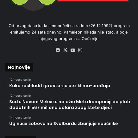
Od prvog dana kada smo počeli sa radom (26.12.1992) program
emitujemo 24 sata dnevno. Kameleon nikada nije stao, a boje
njegovog programa...
Opširnije
Facebook
X
YouTube
Instagram
Najnovije
12 hours ranije
Kako rashladiti prostoriju bez klima-uređaja
12 hours ranije
Sud u Novom Meksiku naložio Meta kompaniji da plati
dodatnih 567 miliona dolara zbog štete djeci
14 hours ranije
Uginuće sobova na Svalbardu zbunjuje naučnike