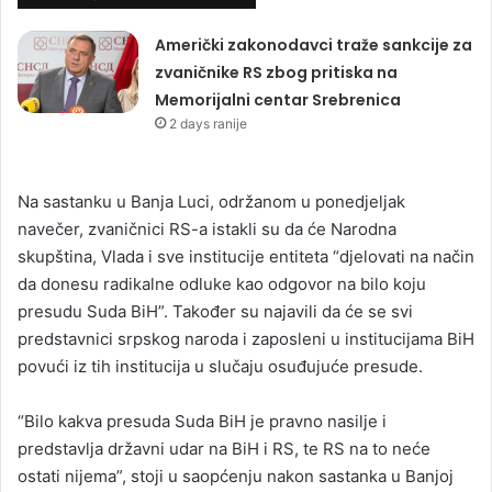
Američki zakonodavci traže sankcije za
zvaničnike RS zbog pritiska na
Memorijalni centar Srebrenica
2 days ranije
Na sastanku u Banja Luci, održanom u ponedjeljak
navečer, zvaničnici RS-a istakli su da će Narodna
skupština, Vlada i sve institucije entiteta “djelovati na način
da donesu radikalne odluke kao odgovor na bilo koju
presudu Suda BiH”. Također su najavili da će se svi
predstavnici srpskog naroda i zaposleni u institucijama BiH
povući iz tih institucija u slučaju osuđujuće presude.
“Bilo kakva presuda Suda BiH je pravno nasilje i
predstavlja državni udar na BiH i RS, te RS na to neće
ostati nijema”, stoji u saopćenju nakon sastanka u Banjoj