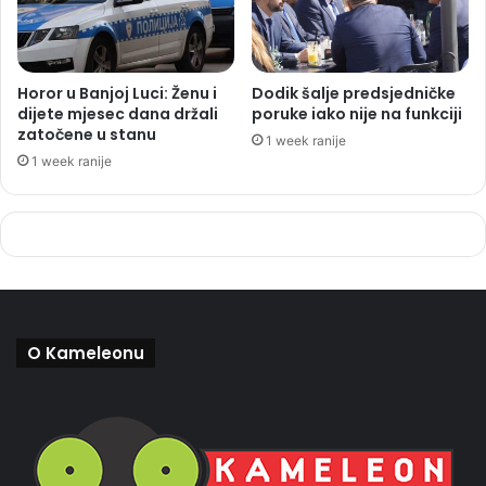
Horor u Banjoj Luci: Ženu i
Dodik šalje predsjedničke
dijete mjesec dana držali
poruke iako nije na funkciji
zatočene u stanu
1 week ranije
1 week ranije
O Kameleonu