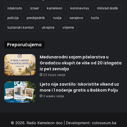
istaknuto
izrael
kameleon
koronavirus
milorad dodik
policija
predsjednik
rusija
sarajevo
tuzla
tuzlanski kanton
ukrajina
vrijeme
Preporučujemo
Međunarodni sajam pčelarstva u
Gradačcu okupit će više od 20 izlagača
iz pet zemalja
23 hours ranije
Ljeto nije završilo: Iskoristite vikend uz
more i 1 noćenje gratis u Baškom Polju
3 weeks ranije
© 2026. Radio Kameleon doo | Development:
colosseum.ba