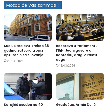
Možda će Vas zanimati i:
Sud u Sarajevu izrekao 38
Rasprava u Parlamentu
godina zatvora trojici
FBiH: Jedni govore o
optuženih za silovanje
napretku, drugi o rastu
duga
23/04/2026
12/03/2026
Sarajkić osuđen na 40
Gradačac: Armin Delić