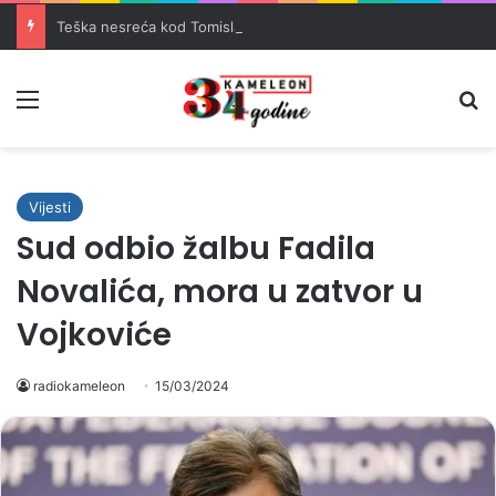
Teška nesreća kod Tomislavgrada: Četiri osobe teško povrijeđene
Meni
Pr
Vijesti
Sud odbio žalbu Fadila
Novalića, mora u zatvor u
Vojkoviće
radiokameleon
15/03/2024