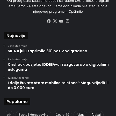
Od prvog dana kada smo počeli sa radom (26.12.1992) program
emitujemo 24 sata dnevno. Kameleon nikada nije stao, a boje
njegovog programa...
Opširnije
Facebook
X
YouTube
Instagram
Najnovije
7 minutes ranije
SIPA u julu zaprimila 301 poziv od građana
8 minutes ranije
Crishock posjetio IDDEEA-u i razgovarao o digitalnim
uslugama
12 minutes ranije
I dalje čuvate stare mobilne telefone? Mogu vrijediti i
do 3.000 eura
Popularno
bih
Bosna i Hercegovina
Covid-19
fokus
fudbal