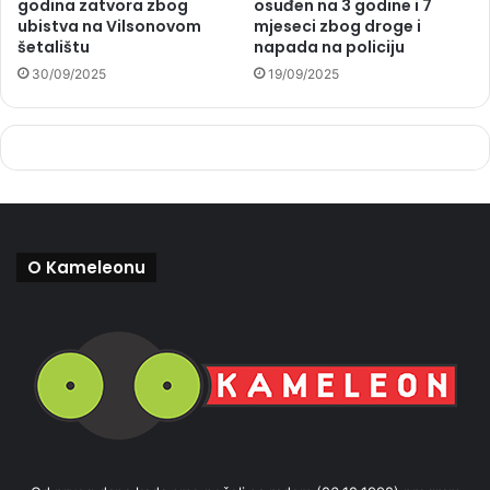
godina zatvora zbog
osuđen na 3 godine i 7
ubistva na Vilsonovom
mjeseci zbog droge i
šetalištu
napada na policiju
30/09/2025
19/09/2025
O Kameleonu