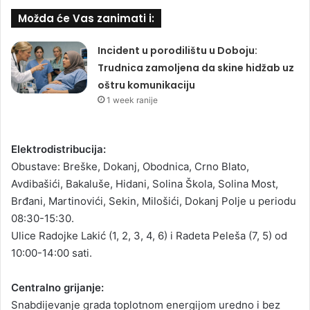
Možda će Vas zanimati i:
Incident u porodilištu u Doboju:
Trudnica zamoljena da skine hidžab uz
oštru komunikaciju
1 week ranije
Elektrodistribucija:
Obustave: Breške, Dokanj, Obodnica, Crno Blato,
Avdibašići, Bakaluše, Hidani, Solina Škola, Solina Most,
Brđani, Martinovići, Sekin, Milošići, Dokanj Polje u periodu
08:30-15:30.
Ulice Radojke Lakić (1, 2, 3, 4, 6) i Radeta Peleša (7, 5) od
10:00-14:00 sati.
Centralno grijanje:
Snabdijevanje grada toplotnom energijom uredno i bez