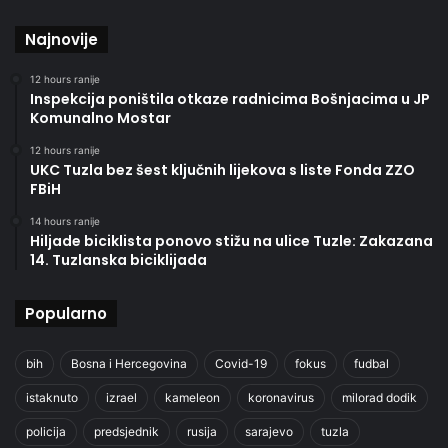
Najnovije
12 hours ranije
Inspekcija poništila otkaze radnicima Bošnjacima u JP
Komunalno Mostar
12 hours ranije
UKC Tuzla bez šest ključnih lijekova s liste Fonda ZZO
FBiH
14 hours ranije
Hiljade biciklista ponovo stižu na ulice Tuzle: Zakazana
14. Tuzlanska biciklijada
Popularno
bih
Bosna i Hercegovina
Covid-19
fokus
fudbal
istaknuto
izrael
kameleon
koronavirus
milorad dodik
policija
predsjednik
rusija
sarajevo
tuzla