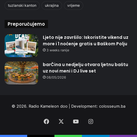
tuzlanski kanton
ukrajina
vrijeme
Preporučujemo
Ljeto nije završilo: Iskoristite vikend uz
more i 1 noćenje gratis u Baškom Polju
3 weeks ranije
barČina u nedjelju otvara ljetnu baštu
uz novi meni i DJ live set
08/05/2026
© 2026. Radio Kameleon doo | Development:
colosseum.ba
Facebook
X
YouTube
Instagram