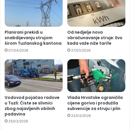
Planirani prekidi u
Od nedjelje novo
snabdijevanju strujom
obračunavanje struje: Evo
širom Tuzlanskog kantona
kada važe niže tarife
07/04/2026
27/03/2026
Vodovod pojačao radove
Vlada Hrvatske ograničila
u Tuzli: Čiste se slivnici
cijene goriva i produžila
zbog najavljenih obilnih
subvencije za struju i plin
padavina
23/03/2026
25/03/2026