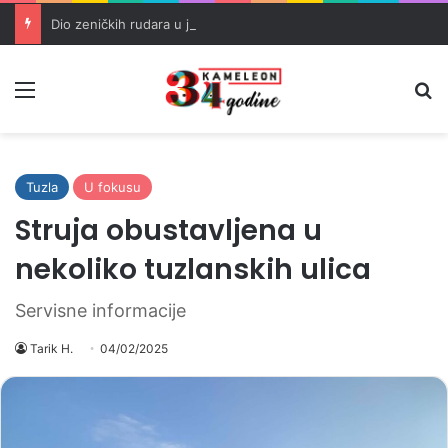
Dio zeničkih rudara u jami zbog neisplaćenih plata i problema sa zdravstvenim knjižicama
Meni
Pr
Tuzla
U fokusu
Struja obustavljena u
nekoliko tuzlanskih ulica
Servisne informacije
Tarik H.
04/02/2025