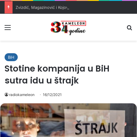
Zvizdić, Magazinović i Kojović traže poseban status za Memorijalni centar Srebrenica
Meni
Pr
BiH
Stotine kompanija u BiH
sutra idu u štrajk
radiokameleon
16/12/2021