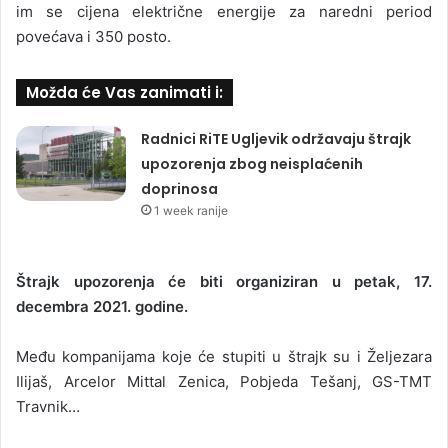
im se cijena električne energije za naredni period
povećava i 350 posto.
Možda će Vas zanimati i:
Radnici RiTE Ugljevik održavaju štrajk
upozorenja zbog neisplaćenih
doprinosa
1 week ranije
Štrajk upozorenja će biti organiziran u petak, 17.
decembra 2021. godine.
Među kompanijama koje će stupiti u štrajk su i Željezara
Ilijaš, Arcelor Mittal Zenica, Pobjeda Tešanj, GS-TMT
Travnik…