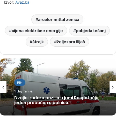
Izvor:
Avaz.ba
arcelor mittal zenica
cijena električne energije
pobjeda tešanj
štrajk
željezara ilijaš
BiH
1 day ranije
Dvojici rudara pozlilo u jami Raspotočje,
jedan prebačen u bolnicu