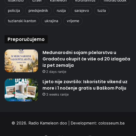
istaknuto
izrael
kameleon
koronavirus
milorad dodik
policija
predsjednik
rusija
sarajevo
tuzla
tuzlanski kanton
ukrajina
vrijeme
Preporučujemo
Međunarodni sajam pčelarstva u
Gradačcu okupit će više od 20 izlagača
iz pet zemalja
2 days ranije
Ljeto nije završilo: Iskoristite vikend uz
more i 1 noćenje gratis u Baškom Polju
3 weeks ranije
© 2026. Radio Kameleon doo | Development:
colosseum.ba