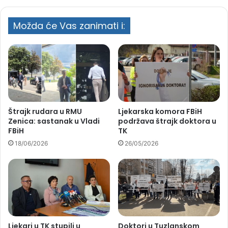
Možda će Vas zanimati i:
Štrajk rudara u RMU
Ljekarska komora FBiH
Zenica: sastanak u Vladi
podržava štrajk doktora u
FBiH
TK
18/06/2026
26/05/2026
Ljekari u TK stupili u
Doktori u Tuzlanskom