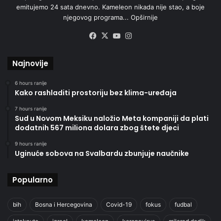
emitujemo 24 sata dnevno. Kameleon nikada nije stao, a boje
njegovog programa...
Opširnije
Facebook
X
YouTube
Instagram
Najnovije
6 hours ranije
Kako rashladiti prostoriju bez klima-uređaja
7 hours ranije
Sud u Novom Meksiku naložio Meta kompaniji da plati
dodatnih 567 miliona dolara zbog štete djeci
9 hours ranije
Uginuće sobova na Svalbardu zbunjuje naučnike
Popularno
bih
Bosna i Hercegovina
Covid-19
fokus
fudbal