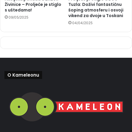
Živinice – Proljeće je stiglo
Tuzla: Doživi fantastičnu
s uštedama!
šoping atmosferu i osvoji
vikend za dvoje u Toskani
09/05/2025
04/04/2025
O Kameleonu