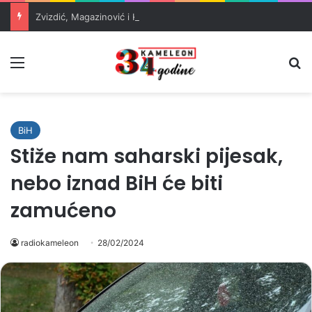
Zvizdić, Magazinović i Kojović traže poseban status za Memorijalni centar Srebrenica
Meni
Pr
BiH
Stiže nam saharski pijesak,
nebo iznad BiH će biti
zamućeno
radiokameleon
28/02/2024