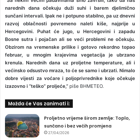
“Sa nekim većim padavinama smo završili, tako da nas
narednih dana očekuju duži suhi i barem djelimično
sunčani intervali. Ipak ne i potpuno stabilno, pa uz dnevni
razvoj oblačnosti povremeno naleti kiše, najprije u
Hercegovini. Puhat će jugo, u Hercegovini i zapadu
Bosne sutra i pojačan ali se veći problemi ne očekuju.
Obzirom na vremenske prilike i gotovo rekordno topao
februar, u mnogim krajevima vegetacija je ubrzano
krenula. Narednih dana uz proljetne temperature, ali i
većinsko odsustvo mraza, to će se samo i ubrzati. Nimalo
dobre vijesti za voćare i poljoprivrednike koje očekuje
izazovno i “teško” proljeće,”
piše BHMETEO.
Možda će Vas zanimati i:
Proljetno vrijeme širom zemlje: Toplo,
sunčano i bez većih promjena
27/04/2026