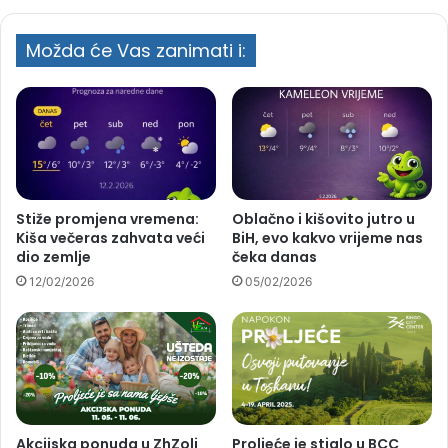
Možda će Vas zanimati i:
Stiže promjena vremena:
Oblačno i kišovito jutro u
Kiša večeras zahvata veći
BiH, evo kakvo vrijeme nas
dio zemlje
čeka danas
12/02/2026
05/02/2026
Akcijska ponuda u ZhZoli
Proljeće je stiglo u BCC