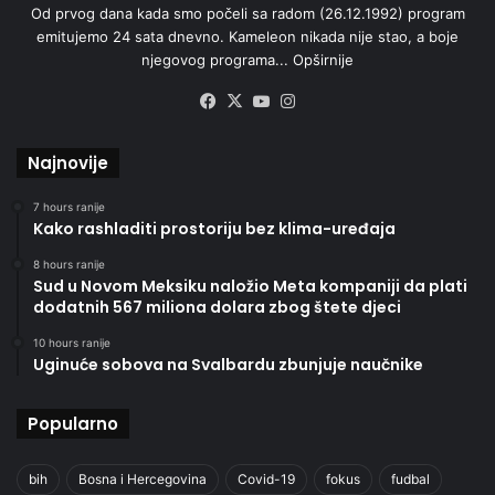
Od prvog dana kada smo počeli sa radom (26.12.1992) program
emitujemo 24 sata dnevno. Kameleon nikada nije stao, a boje
njegovog programa...
Opširnije
Facebook
X
YouTube
Instagram
Najnovije
7 hours ranije
Kako rashladiti prostoriju bez klima-uređaja
8 hours ranije
Sud u Novom Meksiku naložio Meta kompaniji da plati
dodatnih 567 miliona dolara zbog štete djeci
10 hours ranije
Uginuće sobova na Svalbardu zbunjuje naučnike
Popularno
bih
Bosna i Hercegovina
Covid-19
fokus
fudbal