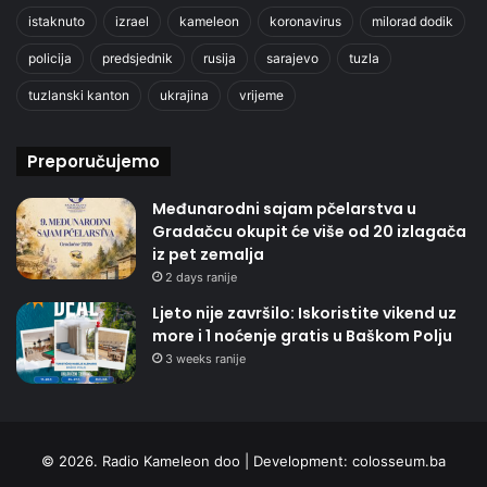
istaknuto
izrael
kameleon
koronavirus
milorad dodik
policija
predsjednik
rusija
sarajevo
tuzla
tuzlanski kanton
ukrajina
vrijeme
Preporučujemo
Međunarodni sajam pčelarstva u
Gradačcu okupit će više od 20 izlagača
iz pet zemalja
2 days ranije
Ljeto nije završilo: Iskoristite vikend uz
more i 1 noćenje gratis u Baškom Polju
3 weeks ranije
© 2026. Radio Kameleon doo | Development:
colosseum.ba