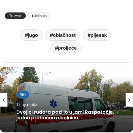
Izvor
N1info.ba
jugo
oblačnost
pijesak
proljeće
BiH
1 day ranije
Dvojici rudara pozlilo u jami Raspotočje,
jedan prebačen u bolnicu