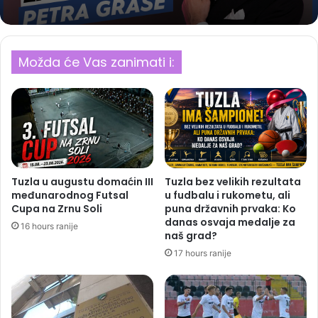
Možda će Vas zanimati i:
Tuzla u augustu domaćin III
Tuzla bez velikih rezultata
međunarodnog Futsal
u fudbalu i rukometu, ali
Cupa na Zrnu Soli
puna državnih prvaka: Ko
danas osvaja medalje za
16 hours ranije
naš grad?
17 hours ranije