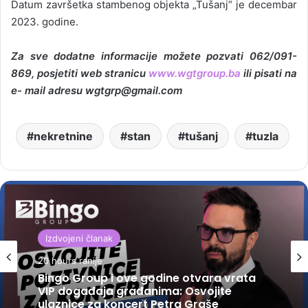
Datum završetka stambenog objekta „Tušanj“ je decembar
2023. godine.
Za sve dodatne informacije možete pozvati 062/091-
869, posjetiti web stranicu
www.wgtgroup.ba
ili pisati na
e- mail adresu wgtgrp@gmail.com
nekretnine
stan
tušanj
tuzla
Izdvojeni članak
20 hours ranije
Bingo Group i ove godine otvara vrata
VIP događaja građanima: Osvojite
ulaznice za koncert Petra Graše