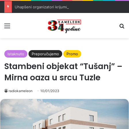
Uhapšeni organizatori krijumčarenja migranata preko BiH i Balkana
Meni
Pr
Istaknuto
Preporučujemo
Promo
Stambeni objekat “Tušanj” –
Mirna oaza u srcu Tuzle
radiokameleon
10/01/2023