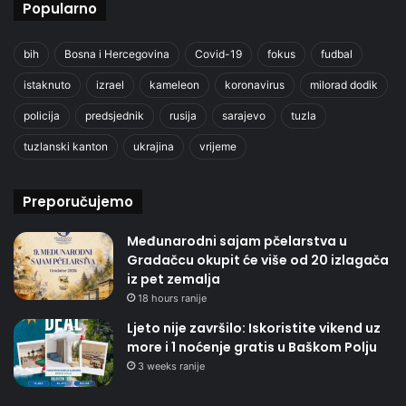
Popularno
bih
Bosna i Hercegovina
Covid-19
fokus
fudbal
istaknuto
izrael
kameleon
koronavirus
milorad dodik
policija
predsjednik
rusija
sarajevo
tuzla
tuzlanski kanton
ukrajina
vrijeme
Preporučujemo
Međunarodni sajam pčelarstva u
Gradačcu okupit će više od 20 izlagača
iz pet zemalja
18 hours ranije
Ljeto nije završilo: Iskoristite vikend uz
more i 1 noćenje gratis u Baškom Polju
3 weeks ranije