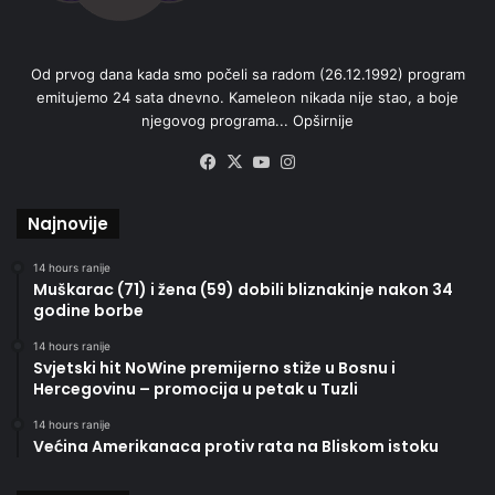
Od prvog dana kada smo počeli sa radom (26.12.1992) program
emitujemo 24 sata dnevno. Kameleon nikada nije stao, a boje
njegovog programa...
Opširnije
Facebook
X
YouTube
Instagram
Najnovije
14 hours ranije
Muškarac (71) i žena (59) dobili bliznakinje nakon 34
godine borbe
14 hours ranije
Svjetski hit NoWine premijerno stiže u Bosnu i
Hercegovinu – promocija u petak u Tuzli
14 hours ranije
Većina Amerikanaca protiv rata na Bliskom istoku