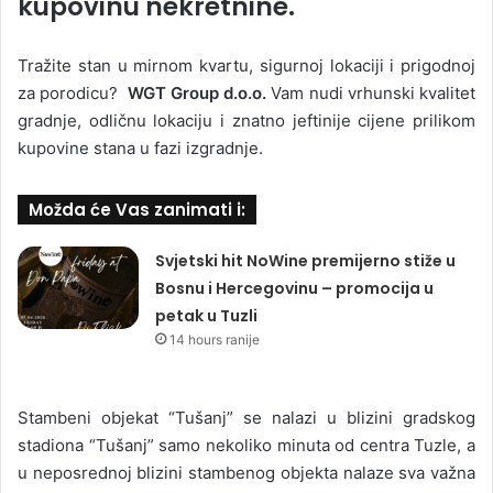
kupovinu nekretnine.
Tražite stan u mirnom kvartu, sigurnoj lokaciji i prigodnoj
za porodicu?
WGT Group d.o.o.
Vam nudi vrhunski kvalitet
gradnje, odličnu lokaciju i znatno jeftinije cijene prilikom
kupovine stana u fazi izgradnje.
Možda će Vas zanimati i:
Svjetski hit NoWine premijerno stiže u
Bosnu i Hercegovinu – promocija u
petak u Tuzli
14 hours ranije
Stambeni objekat “Tušanj” se nalazi u blizini gradskog
stadiona “Tušanj” samo nekoliko minuta od centra Tuzle, a
u neposrednoj blizini stambenog objekta nalaze sva važna