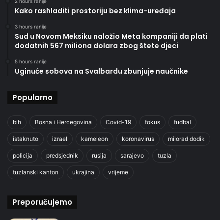
2 hours ranije
Kako rashladiti prostoriju bez klima-uređaja
3 hours ranije
Sud u Novom Meksiku naložio Meta kompaniji da plati
dodatnih 567 miliona dolara zbog štete djeci
5 hours ranije
Uginuće sobova na Svalbardu zbunjuje naučnike
Popularno
bih
Bosna i Hercegovina
Covid-19
fokus
fudbal
istaknuto
izrael
kameleon
koronavirus
milorad dodik
policija
predsjednik
rusija
sarajevo
tuzla
tuzlanski kanton
ukrajina
vrijeme
Preporučujemo