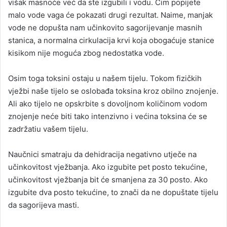
višak masnoće već da ste izgubili i vodu. Čim popijete
malo vode vaga će pokazati drugi rezultat. Naime, manjak
vode ne dopušta nam učinkovito sagorijevanje masnih
stanica, a normalna cirkulacija krvi koja obogaćuje stanice
kisikom nije moguća zbog nedostatka vode.
Osim toga toksini ostaju u našem tijelu. Tokom fizičkih
vježbi naše tijelo se oslobađa toksina kroz obilno znojenje.
Ali ako tijelo ne opskrbite s dovoljnom količinom vodom
znojenje neće biti tako intenzivno i većina toksina će se
zadržatiu vašem tijelu.
Naučnici smatraju da dehidracija negativno utječe na
učinkovitost vježbanja. Ako izgubite pet posto tekućine,
učinkovitost vježbanja bit će smanjena za 30 posto. Ako
izgubite dva posto tekućine, to znači da ne dopuštate tijelu
da sagorijeva masti.