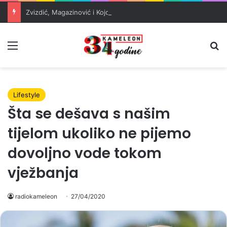
Zvizdić, Magazinović i Kojović traže poseban status za Memorijalni centar Srebrenica
Meni
Pr
Lifestyle
Šta se dešava s našim
tijelom ukoliko ne pijemo
dovoljno vode tokom
vježbanja
radiokameleon
27/04/2020