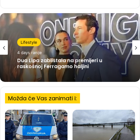
Lifestyle
4 days ranije
Dua Lipa zablistala na premijeri u
raskošnoj Ferragamo haljini
Možda će Vas zanimati i: