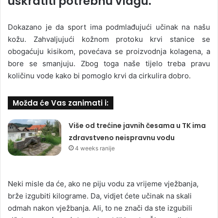
uskratiti potrebnu vlagu.
Dokazano je da sport ima podmlađujući učinak na našu
kožu. Zahvaljujući kožnom protoku krvi stanice se
obogaćuju kisikom, povećava se proizvodnja kolagena, a
bore se smanjuju. Zbog toga naše tijelo treba pravu
količinu vode kako bi pomoglo krvi da cirkulira dobro.
Možda će Vas zanimati i:
Više od trećine javnih česama u TK ima
zdravstveno neispravnu vodu
4 weeks ranije
Neki misle da će, ako ne piju vodu za vrijeme vježbanja,
brže izgubiti kilograme. Da, vidjet ćete učinak na skali
odmah nakon vježbanja. Ali, to ne znači da ste izgubili