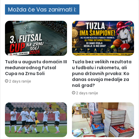
Možda će Vas zanimati i:
Tuzla u augustu domaćin III
Tuzla bez velikih rezultata
međunarodnog Futsal
u fudbalu i rukometu, ali
Cupa na Zrnu Soli
puna državnih prvaka: Ko
danas osvaja medalje za
2 days ranije
naš grad?
2 days ranije