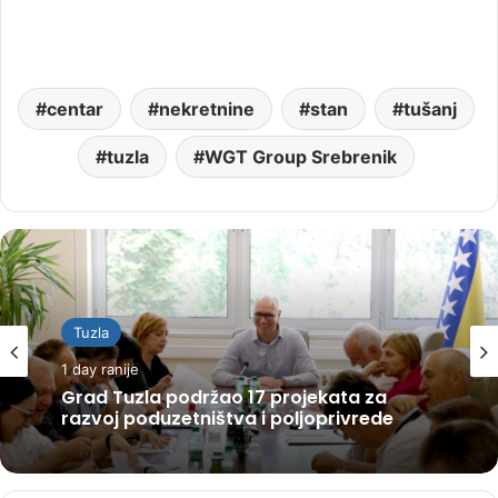
centar
nekretnine
stan
tušanj
tuzla
WGT Group Srebrenik
Tuzla
1 day ranije
Grad Tuzla podržao 17 projekata za
razvoj poduzetništva i poljoprivrede