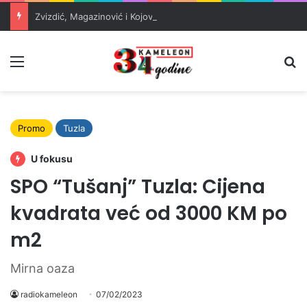
Zvizdić, Magazinović i Kojović traže poseban status za Memorijalni centar Srebrenica
Meni
Pr
Promo
Tuzla
U fokusu
SPO “Tušanj” Tuzla: Cijena
kvadrata već od 3000 KM po
m2
Mirna oaza
radiokameleon
07/02/2023