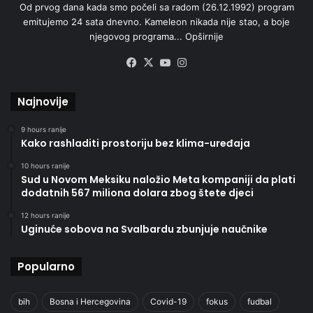
Od prvog dana kada smo počeli sa radom (26.12.1992) program
emitujemo 24 sata dnevno. Kameleon nikada nije stao, a boje
njegovog programa...
Opširnije
Facebook
X
YouTube
Instagram
Najnovije
9 hours ranije
Kako rashladiti prostoriju bez klima-uređaja
10 hours ranije
Sud u Novom Meksiku naložio Meta kompaniji da plati
dodatnih 567 miliona dolara zbog štete djeci
12 hours ranije
Uginuće sobova na Svalbardu zbunjuje naučnike
Popularno
bih
Bosna i Hercegovina
Covid-19
fokus
fudbal