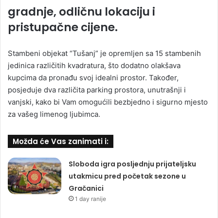
gradnje, odličnu lokaciju i
pristupačne cijene.
Stambeni objekat “Tušanj” je opremljen sa 15 stambenih
jedinica različitih kvadratura, što dodatno olakšava
kupcima da pronađu svoj idealni prostor. Također,
posjeduje dva različita parking prostora, unutrašnji i
vanjski, kako bi Vam omogućili bezbjedno i sigurno mjesto
za vašeg limenog ljubimca.
Možda će Vas zanimati i:
Sloboda igra posljednju prijateljsku
utakmicu pred početak sezone u
Gračanici
1 day ranije