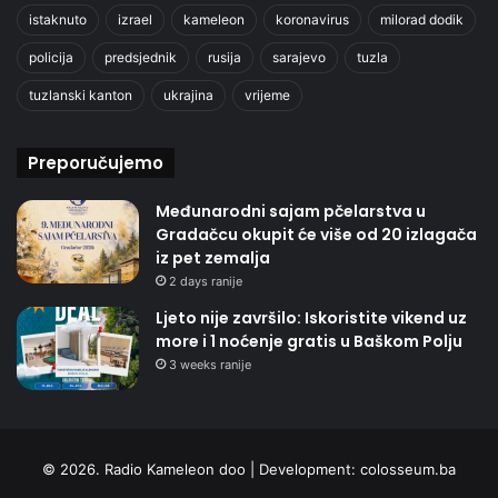
istaknuto
izrael
kameleon
koronavirus
milorad dodik
policija
predsjednik
rusija
sarajevo
tuzla
tuzlanski kanton
ukrajina
vrijeme
Preporučujemo
Međunarodni sajam pčelarstva u
Gradačcu okupit će više od 20 izlagača
iz pet zemalja
2 days ranije
Ljeto nije završilo: Iskoristite vikend uz
more i 1 noćenje gratis u Baškom Polju
3 weeks ranije
© 2026. Radio Kameleon doo | Development:
colosseum.ba