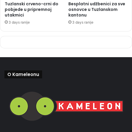
Tuzlanski crveno-crni do
Besplatni udžbenici za sve
pobjede u pripremnoj
osnovce u Tuzlanskom
utakmici
kantonu
3 days ranije
3 days ranije
O Kameleonu