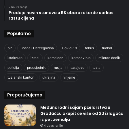
2 hours ranije
Prodaja novih stanova u RS obara rekorde uprkos
rastu cijena
Popularno
bih
Bosna i Hercegovina
Covid-19
fokus
fudbal
istaknuto
izrael
kameleon
koronavirus
milorad dodik
policija
predsjednik
rusija
sarajevo
tuzla
tuzlanski kanton
ukrajina
vrijeme
Preporučujemo
Međunarodni sajam pčelarstva u
Gradačcu okupit će više od 20 izlagača
iz pet zemalja
4 days ranije