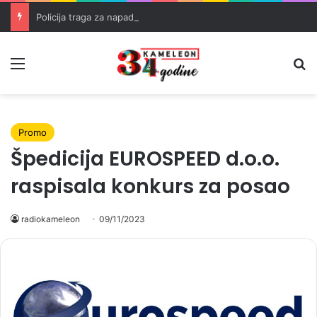
Policija traga za napadačima nakon pucnjave u Brčkom
Meni
Pr
Promo
Špedicija EUROSPEED d.o.o.
raspisala konkurs za posao
radiokameleon
09/11/2023