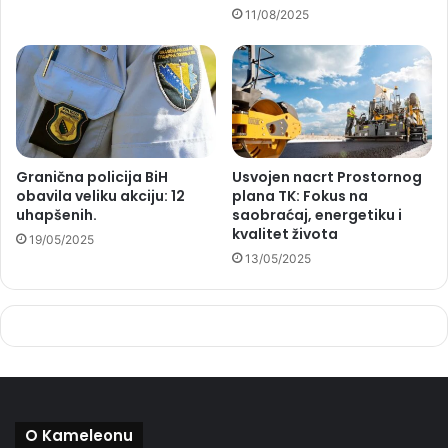
11/08/2025
Granična policija BiH
Usvojen nacrt Prostornog
obavila veliku akciju: 12
plana TK: Fokus na
uhapšenih.
saobraćaj, energetiku i
kvalitet života
19/05/2025
13/05/2025
O Kameleonu