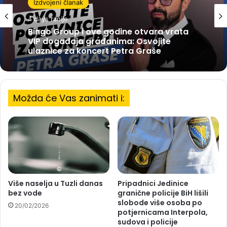
Izdvojeni članak
4 days ranije
Bingo Group i ove godine otvara vrata
VIP događaja građanima: Osvojite
ulaznice za koncert Petra Graše
Možda će Vas zanimati i:
Više naselja u Tuzli danas
Pripadnici Jedinice
bez vode
granične policije BiH lišili
slobode više osoba po
20/02/2026
potjernicama Interpola,
sudova i policije