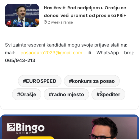
Hasičević: Rad nedjeljom u Orašju ne
donosi veći promet od prosjeka FBiH
2 weeks ranije
Svi zainteresovani kandidati mogu svoje prijave slati na:
mail:
posaoeuro2023@gmail.com
ili WhatsApp broj:
065/943-213
.
EUROSPEED
konkurs za posao
Orašje
radno mjesto
Špediter