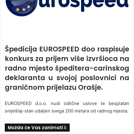
Špedicija EUROSPEED doo raspisuje
konkurs za prijem više izvršioca na
radno mjesto špeditera-carinskog
deklaranta u svojoj poslovnici na
graničnom prijelazu Orašje.
EUROSPEED d.o.o. nudi odlične uslove te besplatan
smještaj-stan udaljen svega 200 metara od radnog mjesta.
Možda će Vas zanimati i: