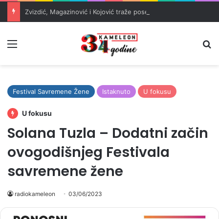
Zvizdić, Magazinović i Kojović traže poseban status za Memorijalni centar Srebrenica
Meni
Pr
Festival Savremene Žene
Istaknuto
U fokusu
U fokusu
Solana Tuzla – Dodatni začin
ovogodišnjeg Festivala
savremene žene
radiokameleon
03/06/2023