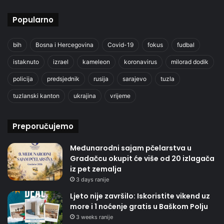
Popularno
bih
Bosna i Hercegovina
Covid-19
fokus
fudbal
istaknuto
izrael
kameleon
koronavirus
milorad dodik
policija
predsjednik
rusija
sarajevo
tuzla
tuzlanski kanton
ukrajina
vrijeme
Preporučujemo
Međunarodni sajam pčelarstva u
Gradačcu okupit će više od 20 izlagača
iz pet zemalja
3 days ranije
Ljeto nije završilo: Iskoristite vikend uz
more i 1 noćenje gratis u Baškom Polju
3 weeks ranije