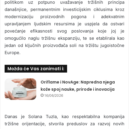
politikom uz potpuno uvažavanje tržišnih principa
današnjice, permanentnim investicijskim ciklusima kroz
modernizaciju proizvodnih pogona i adekvatnim
upravljanjem ljudskim resursima je uspjela da ostvari
povećanje efikasnosti svog poslovanja koje joj je
omogućilo naglu tržišnu ekspanziju, te se etablirala kao
jedan od ključnih proizvođača soli na tržištu jugoistočne
Europe.
Možda će Vas zanimati i:
Oriflame i NovAge: Napredna njega
kože spoj nauke, prirode i inovacija
16/06/2026
Danas je Solana Tuzla, kao respektabilna kompanija
tržišne orijentacije, stvorila preduslov za razvoj novih