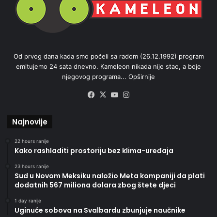
Od prvog dana kada smo počeli sa radom (26.12.1992) program
emitujemo 24 sata dnevno. Kameleon nikada nije stao, a boje
njegovog programa...
Opširnije
Facebook
X
YouTube
Instagram
Najnovije
22 hours ranije
Kako rashladiti prostoriju bez klima-uređaja
23 hours ranije
Sud u Novom Meksiku naložio Meta kompaniji da plati
dodatnih 567 miliona dolara zbog štete djeci
1 day ranije
Uginuće sobova na Svalbardu zbunjuje naučnike