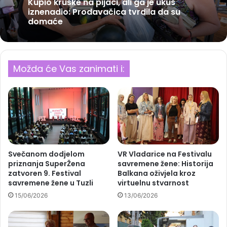
Kupio kruške na pijaci, ali ga je ukus
iznenadio: Prodavačica tvrdila da su
domaće
Možda će Vas zanimati i:
Svečanom dodjelom
VR Vladarice na Festivalu
priznanja SuperŽena
savremene žene: Historija
zatvoren 9. Festival
Balkana oživjela kroz
savremene žene u Tuzli
virtuelnu stvarnost
15/06/2026
13/06/2026