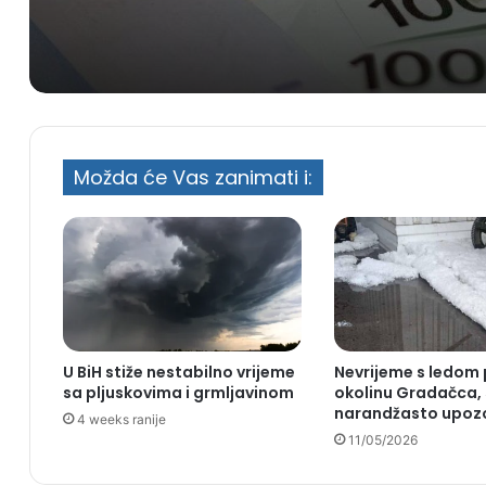
Trump i Hegseth u suko
zbog zaliha raketa
Možda će Vas zanimati i:
U BiH stiže nestabilno vrijeme
Nevrijeme s ledom
sa pljuskovima i grmljavinom
okolinu Gradačca, 
narandžasto upoz
4 weeks ranije
11/05/2026