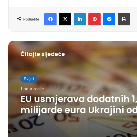
Facebook
X
LinkedIn
Pinterest
Messenger
Print
Podijelite
Čitajte sljedeće
Svijet
1 hour ranije
Svijet
EU usmjerava dodatnih 1
4 hours ranije
milijarde eura Ukrajini o
zamrznute ruske imovin