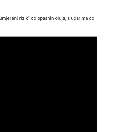
mjereni rizik” od opasnih oluja, s udarima do