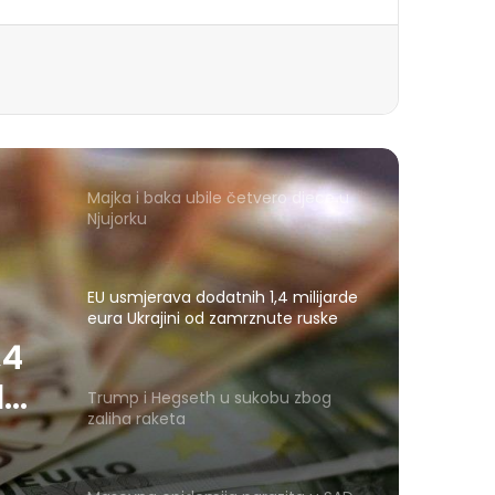
Majka i baka ubile četvero djece u
Njujorku
EU usmjerava dodatnih 1,4 milijarde
eura Ukrajini od zamrznute ruske
imovine
,4
d
Trump i Hegseth u sukobu zbog
zaliha raketa
e