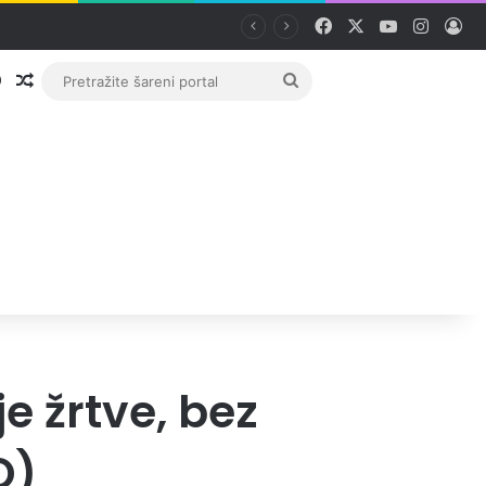
Facebook
X
YouTube
Instag
Pri
Prijava
Random članak
Pretražite
šareni
portal
e žrtve, bez
O)