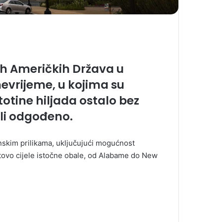
nih Američkih Država u
nevrijeme, u kojima su
otine hiljada ostalo bez
ili odgođeno.
nskim prilikama, uključujući mogućnost
gotovo cijele istočne obale, od Alabame do New