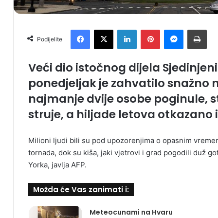
Facebook
X
LinkedIn
Pinterest
Messenger
Print
Podijelite
Veći dio istočnog dijela Sjedinje
ponedjeljak je zahvatilo snažno 
najmanje dvije osobe poginule, st
struje, a hiljade letova otkazano 
Milioni ljudi bili su pod upozorenjima o opasnim vreme
tornada, dok su kiša, jaki vjetrovi i grad pogodili duž 
Yorka, javlja AFP.
Možda će Vas zanimati i:
Meteocunami na Hvaru