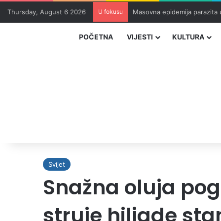
Thursday, August 6 2026
U fokusu
Masovna epidemija parazita 
POČETNA
VIJESTI
KULTURA
Svijet
Snažna oluja pogo
struje hiljade st