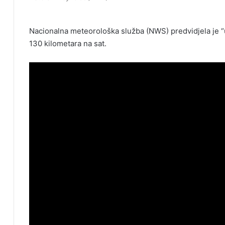
Nacionalna meteorološka služba (NWS) predvidjela je “u
130 kilometara na sat.