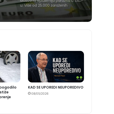
bu
Masovna epidemija parazita u SAD-
u: Više od 25.000 zaraženih
 pogodilo
KAD SE UPOREDI NEUPOREDIVO
stiže
08/05/2026
orenje