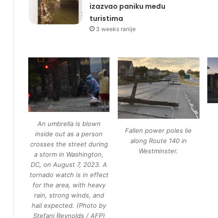
izazvao paniku među
turistima
3 weeks ranije
An umbrella is blown
Fallen power poles lie
inside out as a person
along Route 140 in
crosses the street during
Westminster.
a storm in Washington,
DC, on August 7, 2023. A
tornado watch is in effect
for the area, with heavy
rain, strong winds, and
hail expected. (Photo by
Stefani Reynolds / AFP)