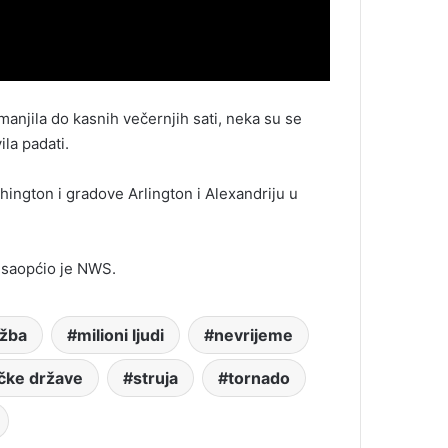
anjila do kasnih večernjih sati, neka su se
ila padati.
ngton i gradove Arlington i Alexandriju u
, saopćio je NWS.
užba
milioni ljudi
nevrijeme
čke države
struja
tornado