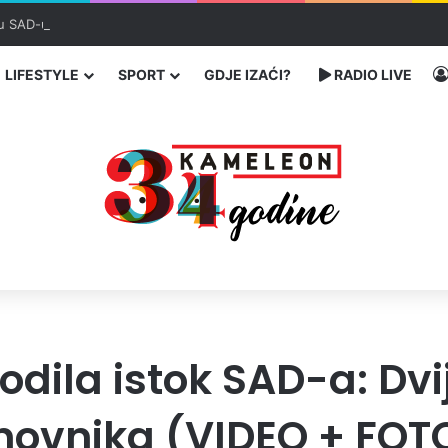
u SAD-u: Više od 25.000 zaraženih
LIFESTYLE
SPORT
GDJE IZAĆI?
RADIO LIVE
dila istok SAD-a: Dvij
anovnika (VIDEO + FOT