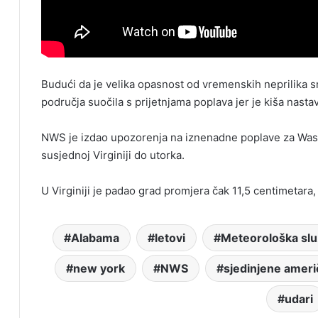
Budući da je velika opasnost od vremenskih neprilika sm
područja suočila s prijetnjama poplava jer je kiša nastav
NWS je izdao upozorenja na iznenadne poplave za Washi
susjednoj Virginiji do utorka.
U Virginiji je padao grad promjera čak 11,5 centimetara
Alabama
letovi
Meteorološka sl
new york
NWS
sjedinjene ameri
udari