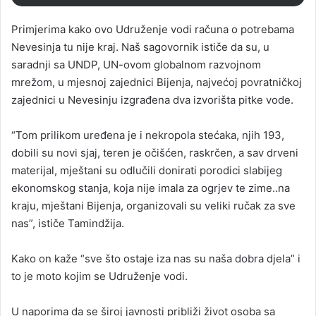
Primjerima kako ovo Udruženje vodi računa o potrebama
Nevesinja tu nije kraj. Naš sagovornik ističe da su, u
saradnji sa UNDP, UN-ovom globalnom razvojnom
mrežom, u mjesnoj zajednici Bijenja, najvećoj povratničkoj
zajednici u Nevesinju izgrađena dva izvorišta pitke vode.
“Tom prilikom uređena je i nekropola stećaka, njih 193,
dobili su novi sjaj, teren je očišćen, raskrčen, a sav drveni
materijal, mještani su odlučili donirati porodici slabijeg
ekonomskog stanja, koja nije imala za ogrjev te zime..na
kraju, mještani Bijenja, organizovali su veliki ručak za sve
nas”, ističe Tamindžija.
Kako on kaže “sve što ostaje iza nas su naša dobra djela” i
to je moto kojim se Udruženje vodi.
U naporima da se široj javnosti približi život osoba sa