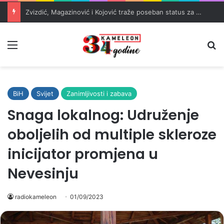
Zvizdić, Magazinović i Kojović traže poseban status za Memorijalni centar Srebrenica
Meni
Pr
BiH
Svijet
Zanimljivosti i zabava
Snaga lokalnog: Udruženje
oboljelih od multiple skleroze
inicijator promjena u
Nevesinju
radiokameleon
01/09/2023