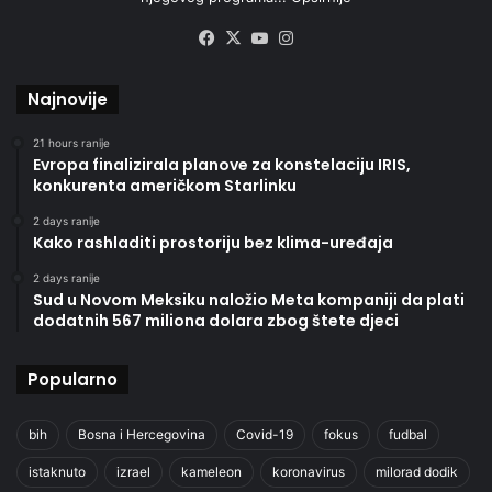
Facebook
X
YouTube
Instagram
Najnovije
21 hours ranije
Evropa finalizirala planove za konstelaciju IRIS,
konkurenta američkom Starlinku
2 days ranije
Kako rashladiti prostoriju bez klima-uređaja
2 days ranije
Sud u Novom Meksiku naložio Meta kompaniji da plati
dodatnih 567 miliona dolara zbog štete djeci
Popularno
bih
Bosna i Hercegovina
Covid-19
fokus
fudbal
istaknuto
izrael
kameleon
koronavirus
milorad dodik