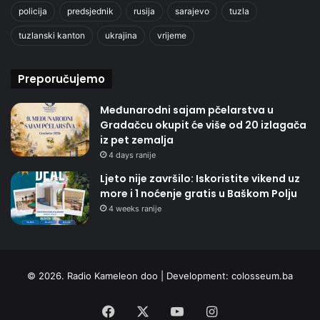
policija
predsjednik
rusija
sarajevo
tuzla
tuzlanski kanton
ukrajina
vrijeme
Preporučujemo
Međunarodni sajam pčelarstva u
Gradačcu okupit će više od 20 izlagača
iz pet zemalja
4 days ranije
Ljeto nije završilo: Iskoristite vikend uz
more i 1 noćenje gratis u Baškom Polju
4 weeks ranije
© 2026. Radio Kameleon doo | Development:
colosseum.ba
Facebook
X
YouTube
Instagram