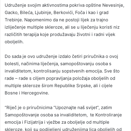
Udruženje svojim aktivnostima pokriva opštine Nevesinje,
Gacko, Bileća, Ljubinje, Berkovići, Foča i kao i grad
Trebinje. Napomenimo da ne postoji lijek za trajno
izliječenje multiple skleroze, ali se u liječenju koristi niz
različitih terapija koje produžavaju životni i radni vijek
oboljelih.
Do sada je ovo udruženje izdalo četiri priručnika o ovoj
bolesti, načinima liječenja, samopoštovanju osoba s
invaliditetom, kontrolisanju sopstvenih emocija. Sve što
rade – rade s ciljem popravljanja položaja oboljelih od
multiple skleroze širom Republike Srpske, ali i cijele
Bosne i Hercegovine.
“Riječ je o priručnicima “Upoznajte naš svijet”, zatim
Samopoštovanje osoba sa invaliditetom, te Kontroliranje
emocija i Fizijatrija i vježbe za oboljelje od multiple
skleroze, koji su podijeljeni udruženjima lica oboljelih od