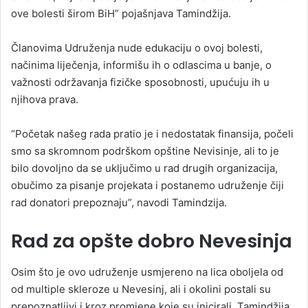
ove bolesti širom BiH” pojašnjava Tamindžija.
Članovima Udruženja nude edukaciju o ovoj bolesti,
načinima liječenja, informišu ih o odlascima u banje, o
važnosti održavanja fizičke sposobnosti, upućuju ih u
njihova prava.
“Početak našeg rada pratio je i nedostatak finansija, počeli
smo sa skromnom podrškom opštine Nevisinje, ali to je
bilo dovoljno da se uključimo u rad drugih organizacija,
obučimo za pisanje projekata i postanemo udruženje čiji
rad donatori prepoznaju”, navodi Tamindzija.
Rad za opšte dobro Nevesinja
Osim što je ovo udruženje usmjereno na lica oboljela od
od multiple skleroze u Nevesinj, ali i okolini postali su
prepoznatljivi i kroz promjene koje su inicirali. Tamindžija