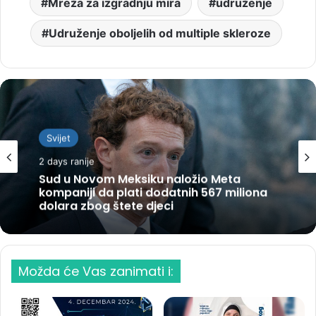
Mreža za izgradnju mira
udruženje
Udruženje oboljelih od multiple skleroze
Svijet
Svijet
2 days ranije
Uginuće sobova na Svalbardu zbunjuje
2 days ranije
naučnike
Možda će Vas zanimati i:
Sud u Novom Meksiku naložio Meta
kompaniji da plati dodatnih 567 miliona
dolara zbog štete djeci