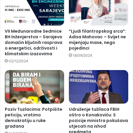
VII Međunarodne Sedmice
“Ljudi filantropskog srca”:
BH Inženjerstva – Sarajevo
Adisa Mahovac – Svijet ne
domaćin ključnih rasprava
mijenjaju mase, nego
o energetici, održivosti i
pojedinci
klimatskim izazovima
18/09/2024
02/12/2024
Poziv Tuzlacima: Potpišite
Udruženje tužilaca FBiH
peticiju, vratimo
oštro o Konakoviću: S
demokratiju u ruke
pozicije ministra pokušava
građana
utjecati na ishod
predmeta