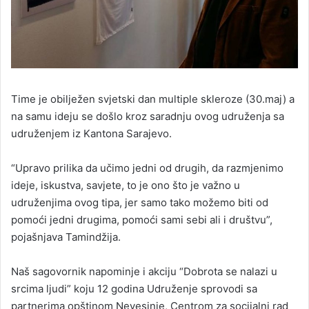
Time je obilježen svjetski dan multiple skleroze (30.maj) a
na samu ideju se došlo kroz saradnju ovog udruženja sa
udruženjem iz Kantona Sarajevo.
“Upravo prilika da učimo jedni od drugih, da razmjenimo
ideje, iskustva, savjete, to je ono što je važno u
udruženjima ovog tipa, jer samo tako možemo biti od
pomoći jedni drugima, pomoći sami sebi ali i društvu”,
pojašnjava Tamindžija.
Naš sagovornik napominje i akciju “Dobrota se nalazi u
srcima ljudi” koju 12 godina Udruženje sprovodi sa
partnerima opštinom Nevesinje, Centrom za socijalni rad