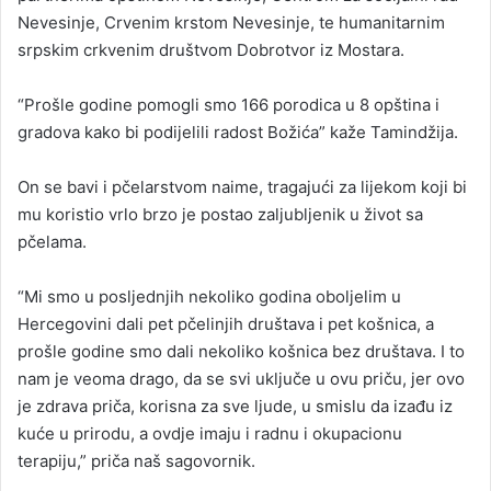
Nevesinje, Crvenim krstom Nevesinje, te humanitarnim
srpskim crkvenim društvom Dobrotvor iz Mostara.
“Prošle godine pomogli smo 166 porodica u 8 opština i
gradova kako bi podijelili radost Božića” kaže Tamindžija.
On se bavi i pčelarstvom naime, tragajući za lijekom koji bi
mu koristio vrlo brzo je postao zaljubljenik u život sa
pčelama.
“Mi smo u posljednjih nekoliko godina oboljelim u
Hercegovini dali pet pčelinjih društava i pet košnica, a
prošle godine smo dali nekoliko košnica bez društava. I to
nam je veoma drago, da se svi uključe u ovu priču, jer ovo
je zdrava priča, korisna za sve ljude, u smislu da izađu iz
kuće u prirodu, a ovdje imaju i radnu i okupacionu
terapiju,” priča naš sagovornik.