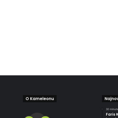
O Kameleonu
Najnov
30 minute
Faris 