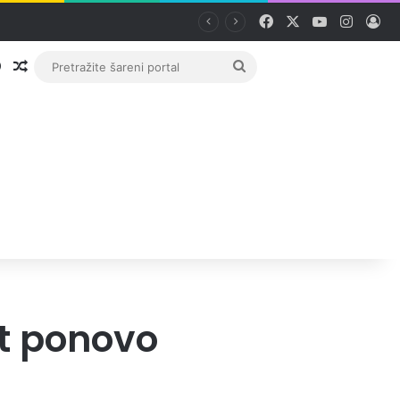
Facebook
X
YouTube
Instag
Pri
Prijava
Random članak
Pretražite
šareni
portal
t ponovo