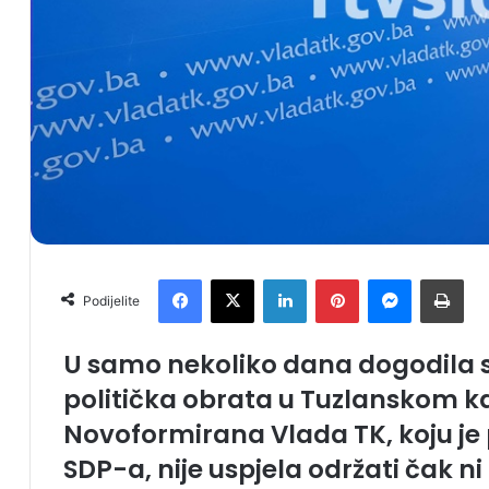
Facebook
X
LinkedIn
Pinterest
Messenger
Print
Podijelite
U samo nekoliko dana dogodila 
politička obrata u Tuzlanskom k
Novoformirana Vlada TK, koju je 
SDP-a, nije uspjela održati čak ni