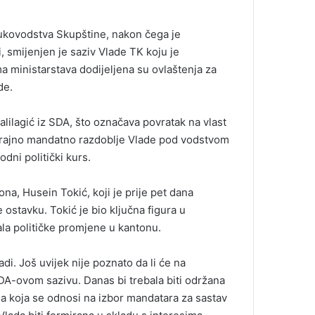
rukovodstva Skupštine, nakon čega je
 smijenjen je saziv Vlade TK koju je
 ministarstava dodijeljena su ovlaštenja za
de.
alilagić iz SDA, što označava povratak na vlast
otrajno mandatno razdoblje Vlade pod vodstvom
dni politički kurs.
na, Husein Tokić, koji je prije pet dana
ostavku. Tokić je bio ključna figura u
la političke promjene u kantonu.
adi. Još uvijek nije poznato da li će na
SDA-ovom sazivu. Danas bi trebala biti održana
a koja se odnosi na izbor mandatara za sastav