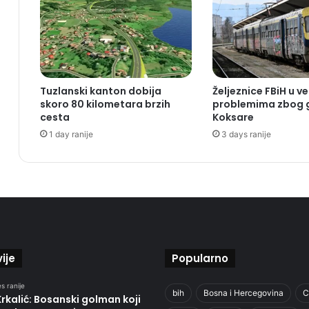
Tuzlanski kanton dobija
Željeznice FBiH u ve
skoro 80 kilometara brzih
problemima zbog 
cesta
Koksare
1 day ranije
3 days ranije
ije
Popularno
s ranije
bih
Bosna i Hercegovina
C
Krkalić: Bosanski golman koji