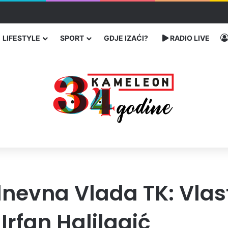
čarenja migranata preko BiH i Balkana
LIFESTYLE
SPORT
GDJE IZAĆI?
RADIO LIVE
nevna Vlada TK: Vlas
Irfan Halilagić