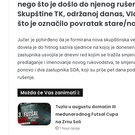
nego što je došlo do njenog rušen
Skupštine TK, održanoj danas, Vl
što je označilo povratak stare/nove
Jučer je potvrđeno da je formirana nova skupštinska ve
dovela je do hitnog saziva sjednice na kojoj je donese
zastupnika usvojila je dnevni red kojim se tražila smj
predlaganje i imenovanje novog rukovodstva, te smjena 
ponovo i dva zastupnika SDA, koji su prije pet dana pod
rušenje.
Možda će Vas zanimati i:
Tuzla u augustu domaćin III
međunarodnog Futsal Cupa
na Zrnu Soli
1 hour ranije