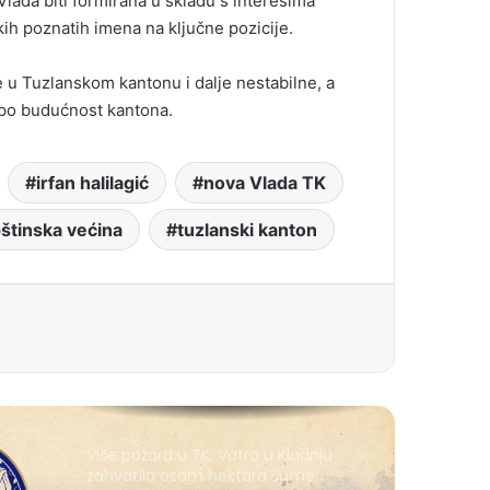
lada biti formirana u skladu s interesima
ekih poznatih imena na ključne pozicije.
ke u Tuzlanskom kantonu i dalje nestabilne, a
 po budućnost kantona.
irfan halilagić
nova Vlada TK
štinska većina
tuzlanski kanton
Više požara u TK: Vatra u Kladnju
zahvatila osam hektara šume