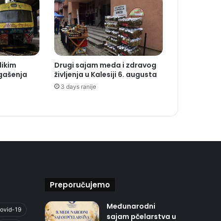
likim
Drugi sajam meda i zdravog
gašenja
življenja u Kalesiji 6. augusta
3 days ranije
Preporučujemo
Međunarodni
ovid-19
sajam pčelarstva u