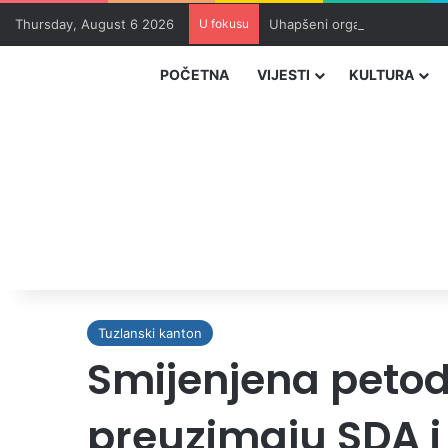
Thursday, August 6 2026
U fokusu
Uhapšeni organizatori krijum
POČETNA
VIJESTI
KULTURA
Tuzlanski kanton
Smijenjena petod
preuzimaju SDA i 