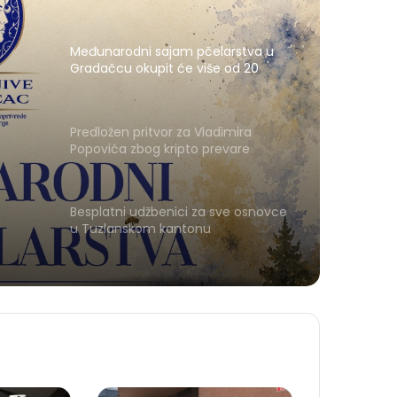
Međunarodni sajam pčelarstva u
Gradačcu okupit će više od 20
izlagača iz pet zemalja
Predložen pritvor za Vladimira
Popovića zbog kripto prevare
Besplatni udžbenici za sve osnovce
u Tuzlanskom kantonu