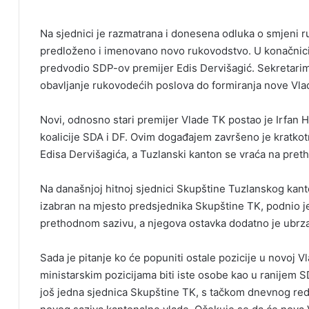
Na sjednici je razmatrana i donesena odluka o smjeni 
predloženo i imenovano novo rukovodstvo. U konačnici,
predvodio SDP-ov premijer Edis Dervišagić. Sekretarima
obavljanje rukovodećih poslova do formiranja nove Vla
Novi, odnosno stari premijer Vlade TK postao je Irfan H
koalicije SDA i DF. Ovim događajem završeno je kratk
Edisa Dervišagića, a Tuzlanski kanton se vraća na pretho
Na današnjoj hitnoj sjednici Skupštine Tuzlanskog kanto
izabran na mjesto predsjednika Skupštine TK, podnio je 
prethodnom sazivu, a njegova ostavka dodatno je ubrza
Sada je pitanje ko će popuniti ostale pozicije u novoj Vl
ministarskim pozicijama biti iste osobe kao u ranijem 
još jedna sjednica Skupštine TK, s tačkom dnevnog red