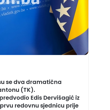
su se dva dramatična
antonu (TK).
predvodio Edis Dervišagić iz
 prvu redovnu sjednicu prije