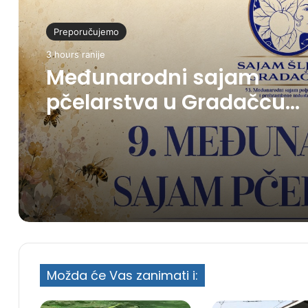
Preporučujemo
3 hours ranije
Međunarodni sajam
pčelarstva u Gradačcu
okupit će više od 20
izlagača iz pet zemalja
Možda će Vas zanimati i: