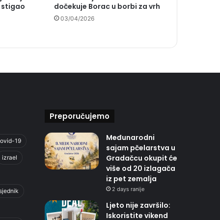
u stigao
dočekuje Borac u borbi za vrh
03/04/2026
Preporučujemo
Međunarodni
ovid-19
sajam pčelarstva u
Gradačcu okupit će
izrael
više od 20 izlagača
iz pet zemalja
2 days ranije
sjednik
Ljeto nije završilo:
Iskoristite vikend