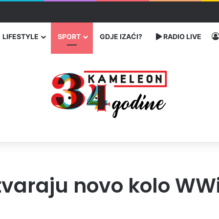
ć traže poseban status za Memorijalni centar Srebrenica
LIFESTYLE
SPORT
GDJE IZAĆI?
RADIO LIVE
tvaraju novo kolo WWi