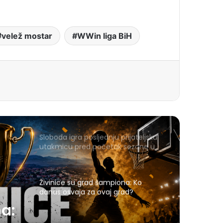
velež mostar
WWin liga BiH
Sloboda igra posljednju prijateljsku
utakmicu pred početak sezone u
Gračanici
Živinice su grad šampiona: Ko
danas osvaja za ovaj grad?
a: