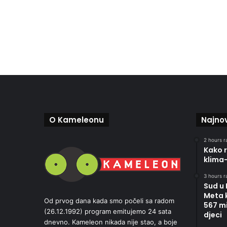
O Kameleonu
Najnov
2 hours r
Kako r
klima
3 hours r
Sud u
Meta 
Od prvog dana kada smo počeli sa radom
567 mi
(26.12.1992) program emitujemo 24 sata
djeci
dnevno. Kameleon nikada nije stao, a boje