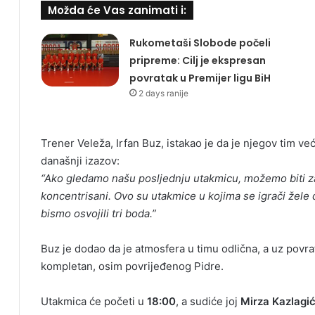
Možda će Vas zanimati i:
Rukometaši Slobode počeli
pripreme: Cilj je ekspresan
povratak u Premijer ligu BiH
2 days ranije
Trener Veleža, Irfan Buz, istakao je da je njegov tim ve
današnji izazov:
“Ako gledamo našu posljednju utakmicu, možemo biti z
koncentrisani. Ovo su utakmice u kojima se igrači žele 
bismo osvojili tri boda.”
Buz je dodao da je atmosfera u timu odlična, a uz povr
kompletan, osim povrijeđenog Pidre.
Utakmica će početi u
18:00
, a sudiće joj
Mirza Kazlagi