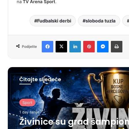
na
TV Arena Sport
.
Fudbalski derbi
sloboda tuzla
Facebook
X
LinkedIn
Pinterest
Messenger
Print
Podijelite
Čitajte sljedeće
Sport
1 day ranije
Živinice su grad šampion