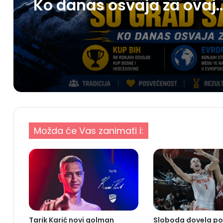
Ko danas osvaja za ovaj
grad?
Možda će Vas zanimati i:
Tarik Karić novi golman
Sloboda dovela po