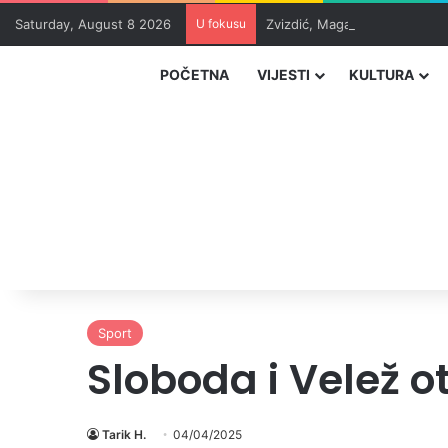
Saturday, August 8 2026
U fokusu
Zvizdić, Magazinović i Kojovi
POČETNA
VIJESTI
KULTURA
Sport
Sloboda i Velež o
Tarik H.
04/04/2025