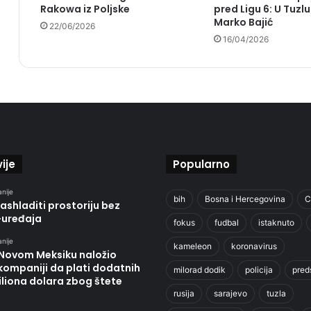
Rakowa iz Poljske
pred Ligu 6: U Tuzl
Marko Bajić
22/06/2026
16/04/2026
ije
Popularno
anije
bih
Bosna i Hercegovina
C
ashladiti prostoriju bez
-uređaja
fokus
fudbal
istaknuto
anije
kameleon
koronavirus
 Novom Meksiku naložio
kompaniji da plati dodatnih
milorad dodik
policija
pred
liona dolara zbog štete
rusija
sarajevo
tuzla