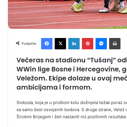
Facebook
X
LinkedIn
Pinterest
Messenger
Print
Podijelite
Večeras na stadionu “Tušanj” od
WWin lige Bosne i Hercegovine, gd
Veležom. Ekipe dolaze u ovaj meč
ambicijama i formom.
Sloboda, koja je u prošlom kolu doživjela težak poraz o
sa samo šest osvojenih bodova. S druge strane, Velež
Širokim Brijegom i želi nastaviti niz pozitivnih rezultata