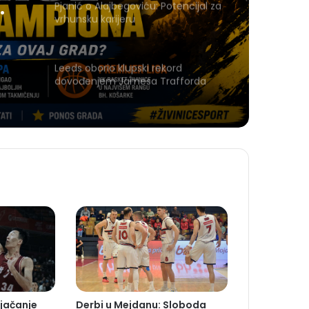
Pjanić o Alajbegoviću: Potencijal za
vrhunsku karijeru
Leeds oborio klupski rekord
dovođenjem Jamesa Trafforda
jačanje
Derbi u Mejdanu: Sloboda