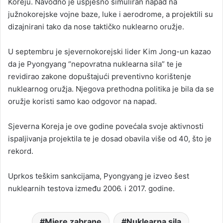
Koreju. Navodno je uspješno simuliran napad na
južnokorejske vojne baze, luke i aerodrome, a projektili su
dizajnirani tako da nose taktičko nuklearno oružje.
U septembru je sjevernokorejski lider Kim Jong-un kazao
da je Pyongyang “nepovratna nuklearna sila” te je
revidirao zakone dopuštajući preventivno korištenje
nuklearnog oružja. Njegova prethodna politika je bila da se
oružje koristi samo kao odgovor na napad.
Sjeverna Koreja je ove godine povećala svoje aktivnosti
ispaljivanja projektila te je dosad obavila više od 40, što je
rekord.
Uprkos teškim sankcijama, Pyongyang je izveo šest
nuklearnih testova između 2006. i 2017. godine.
Mjere zabrane
Nuklearna sila