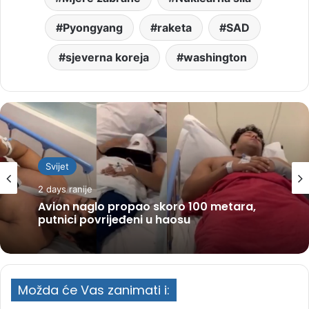
Pyongyang
raketa
SAD
sjeverna koreja
washington
Svijet
2 days ranije
Avion naglo propao skoro 100 metara,
putnici povrijeđeni u haosu
Možda će Vas zanimati i: