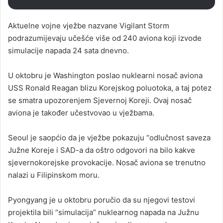
Aktuelne vojne vježbe nazvane Vigilant Storm
podrazumijevaju učešće više od 240 aviona koji izvode
simulacije napada 24 sata dnevno.
U oktobru je Washington poslao nuklearni nosač aviona
USS Ronald Reagan blizu Korejskog poluotoka, a taj potez
se smatra upozorenjem Sjevernoj Koreji. Ovaj nosač
aviona je također učestvovao u vježbama.
Seoul je saopćio da je vježbe pokazuju “odlučnost saveza
Južne Koreje i SAD-a da oštro odgovori na bilo kakve
sjevernokorejske provokacije. Nosač aviona se trenutno
nalazi u Filipinskom moru.
Pyongyang je u oktobru poručio da su njegovi testovi
projektila bili “simulacija” nuklearnog napada na Južnu