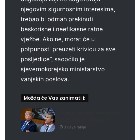
njegovim sigurnosnim interesima,
trebao bi odmah prekinuti
beskorisne i neefikasne ratne
vježbe. Ako ne, morat će u
potpunosti preuzeti krivicu za sve
posljedice”, saopćilo je
sjevernokorejsko ministarstvo
vanjskih poslova.
Možda će Vas zanimati i:
Trump i Hegseth u sukobu
zbog zaliha raketa
3 days ranije