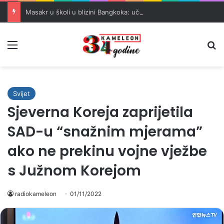
Masakr u školi u blizini Bangkoka: učenik ubio babu i dedu, pa pucao na nastavnike i đake
Meni
Pr
Svijet
Sjeverna Koreja zaprijetila
SAD-u “snažnim mjerama”
ako ne prekinu vojne vježbe
s Južnom Korejom
radiokameleon
01/11/2022