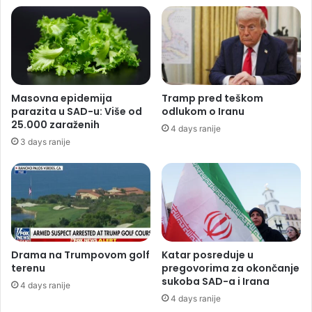
Masovna epidemija
Tramp pred teškom
parazita u SAD-u: Više od
odlukom o Iranu
25.000 zaraženih
4 days ranije
3 days ranije
Drama na Trumpovom golf
Katar posreduje u
terenu
pregovorima za okončanje
sukoba SAD-a i Irana
4 days ranije
4 days ranije