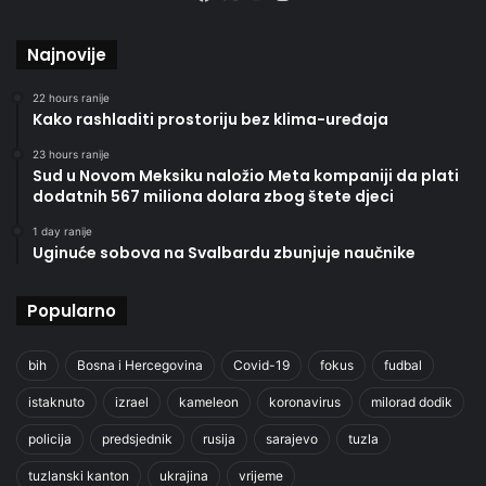
Najnovije
22 hours ranije
Kako rashladiti prostoriju bez klima-uređaja
23 hours ranije
Sud u Novom Meksiku naložio Meta kompaniji da plati
dodatnih 567 miliona dolara zbog štete djeci
1 day ranije
Uginuće sobova na Svalbardu zbunjuje naučnike
Popularno
bih
Bosna i Hercegovina
Covid-19
fokus
fudbal
istaknuto
izrael
kameleon
koronavirus
milorad dodik
policija
predsjednik
rusija
sarajevo
tuzla
tuzlanski kanton
ukrajina
vrijeme