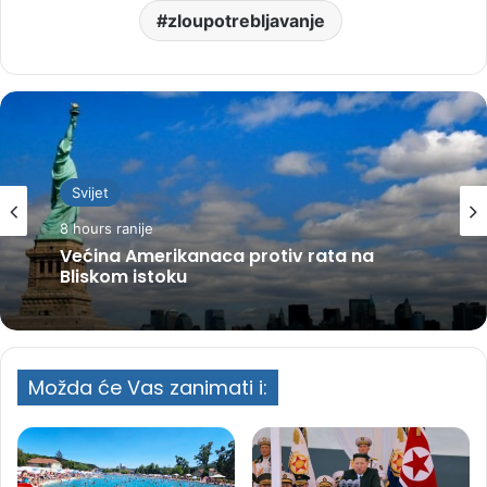
zloupotrebljavanje
Svijet
8 hours ranije
Većina Amerikanaca protiv rata na
Bliskom istoku
Možda će Vas zanimati i: