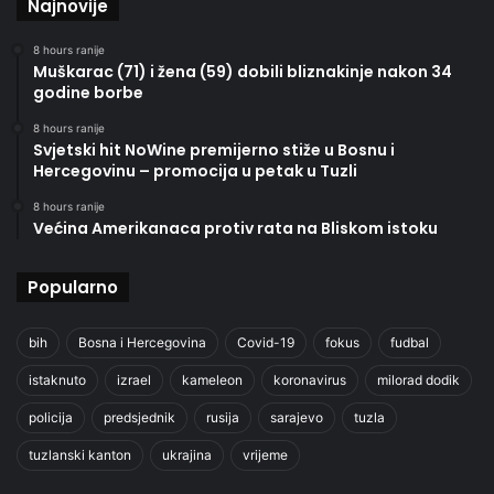
Najnovije
8 hours ranije
Muškarac (71) i žena (59) dobili bliznakinje nakon 34
godine borbe
8 hours ranije
Svjetski hit NoWine premijerno stiže u Bosnu i
Hercegovinu – promocija u petak u Tuzli
8 hours ranije
Većina Amerikanaca protiv rata na Bliskom istoku
Popularno
bih
Bosna i Hercegovina
Covid-19
fokus
fudbal
istaknuto
izrael
kameleon
koronavirus
milorad dodik
policija
predsjednik
rusija
sarajevo
tuzla
tuzlanski kanton
ukrajina
vrijeme