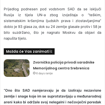
Prijedlog podnesen pod vodstvom SAD da se isključi
Rusija iz tijela UN-a zbog izvještaja o “teškim,
sistematskim kršenjima ljudskih prava i zlostavljanjima”
dobio je 93 glasa za, dok su 24 zemlje glasale protiv i 58 je
bilo suzdržano, što je nagnalo Moskvu da objavi da
napušta tijelo.
Možda će Vas zanimati i:
Zvornička policija privodi saradnike
Memorijalnog centra Srebrenica
6 days ranije
“Ono što SAD namjeravaju je da izoliraju nezavisne
zemlje i snage koje im se suprotstavljaju u međunarodnoj
areni kako bi održale svoj nelegalni i nečovječni poredak