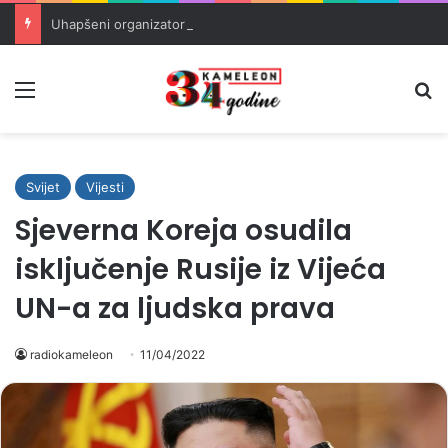
Uhapšeni organizatori krijumčarenja migranata preko BiH i Balkana
Meni
Pr
Svijet
Vijesti
Sjeverna Koreja osudila
isključenje Rusije iz Vijeća
UN-a za ljudska prava
radiokameleon
11/04/2022