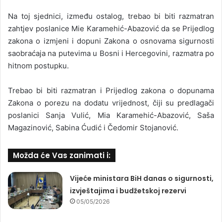
Na toj sjednici, između ostalog, trebao bi biti razmatran
zahtjev poslanice Mie Karamehić-Abazović da se Prijedlog
zakona o izmjeni i dopuni Zakona o osnovama sigurnosti
saobraćaja na putevima u Bosni i Hercegovini, razmatra po
hitnom postupku.
Trebao bi biti razmatran i Prijedlog zakona o dopunama
Zakona o porezu na dodatu vrijednost, čiji su predlagači
poslanici Sanja Vulić, Mia Karamehić-Abazović, Saša
Magazinović, Sabina Ćudić i Čedomir Stojanović.
Možda će Vas zanimati i:
Vijeće ministara BiH danas o sigurnosti,
izvještajima i budžetskoj rezervi
05/05/2026