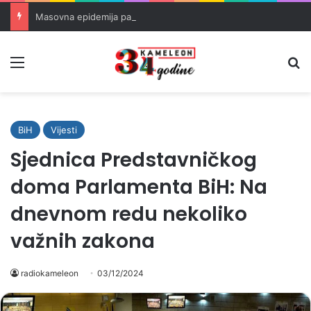
Masovna epidemija parazita u SAD-u: Više od 25.000 zaraženih
Meni
Pr
BiH
Vijesti
Sjednica Predstavničkog
doma Parlamenta BiH: Na
dnevnom redu nekoliko
važnih zakona
radiokameleon
03/12/2024