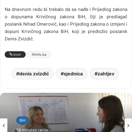
Na dnevnom redu bi trebalo da se nađe i Prijedlog zakona
o dopunama Krivičnog zakona BiH, čiji je predlagač
poslanik Nihad Omerović, kao i Prijedlog zakona o izmjeni i
dopuni Krivičnog zakona BiH, koji je predložio poslanik
Denis Zvizdić.
Izvor
N1info.ba
denis zvizdić
sjednica
zahtjev
BiH
58 minutes ranije