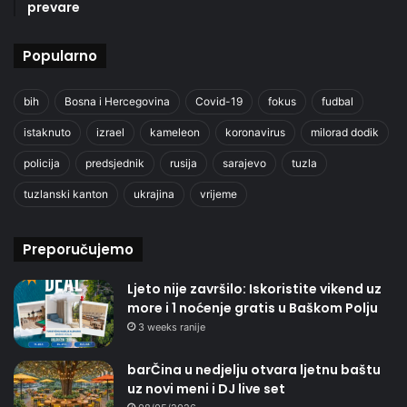
prevare
Popularno
bih
Bosna i Hercegovina
Covid-19
fokus
fudbal
istaknuto
izrael
kameleon
koronavirus
milorad dodik
policija
predsjednik
rusija
sarajevo
tuzla
tuzlanski kanton
ukrajina
vrijeme
Preporučujemo
Ljeto nije završilo: Iskoristite vikend uz
more i 1 noćenje gratis u Baškom Polju
3 weeks ranije
barČina u nedjelju otvara ljetnu baštu
uz novi meni i DJ live set