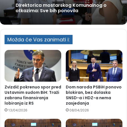
Direktorica mostarskog Komunalnog o
otkazima: Sve bih ponovila
Možda će Vas zanimati i:
Zvizdić pokrenuo spor pred
Dom naroda PSBiH ponovo
Ustavnim sudom BiH: Traži
blokiran, bez dolaska
zabranu finansiranja
SNSD-a i HDZ-a nema
lobiranja iz RS
zasjedanja
13/04/2026
08/04/2026