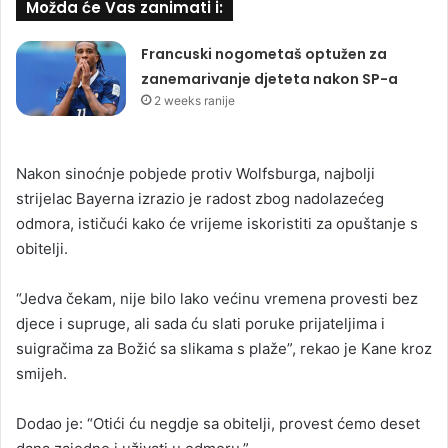
Možda će Vas zanimati i:
Francuski nogometaš optužen za
zanemarivanje djeteta nakon SP-a
2 weeks ranije
Nakon sinoćnje pobjede protiv Wolfsburga, najbolji
strijelac Bayerna izrazio je radost zbog nadolazećeg
odmora, ističući kako će vrijeme iskoristiti za opuštanje s
obitelji.
“Jedva čekam, nije bilo lako većinu vremena provesti bez
djece i supruge, ali sada ću slati poruke prijateljima i
suigračima za Božić sa slikama s plaže”, rekao je Kane kroz
smijeh.
Dodao je: “Otići ću negdje sa obitelji, provest ćemo deset