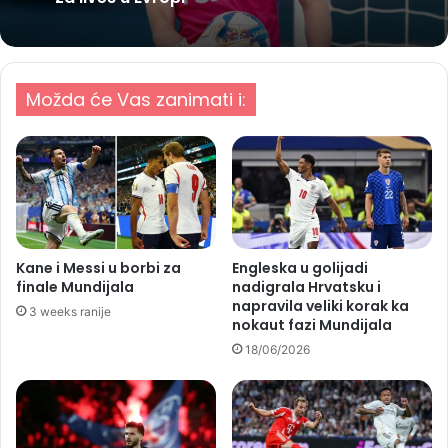
Možda će Vas zanimati i:
Kane i Messi u borbi za
Engleska u golijadi
finale Mundijala
nadigrala Hrvatsku i
napravila veliki korak ka
3 weeks ranije
nokaut fazi Mundijala
18/06/2026