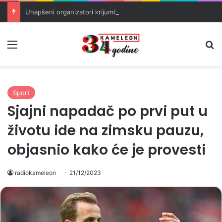
Uhapšeni organizatori krijumčarenja migranata preko BiH i Balkana
Meni
Pr
Sport
Sjajni napadač po prvi put u
životu ide na zimsku pauzu,
objasnio kako će je provesti
radiokameleon
21/12/2023