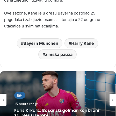
dana zajedno i uživati u odmoru.”
Ove sezone, Kane je u dresu Bayerna postigao 25
pogodaka i zabilježio osam asistencija u 22 odigrane
utakmice u svim natjecanjima.
Bayern Munchen
Harry Kane
zimska pauza
BiH
15 hours ranije
Faris Krkalić: Bosanski golman koji brani
za Ilves u Evropi