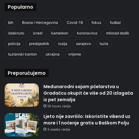
Popularno
bih
Bosna i Hercegovina
Covid-19
fokus
fudbal
istaknuto
izrael
kameleon
koronavirus
milorad dodik
policija
predsjednik
rusija
sarajevo
tuzla
tuzlanski kanton
ukrajina
vrijeme
Preporučujemo
Međunarodni sajam pčelarstva u
Gradačcu okupit će više od 20 izlagača
iz pet zemalja
18 hours ranije
Ljeto nije završilo: Iskoristite vikend uz
more i 1 noćenje gratis u Baškom Polju
3 weeks ranije