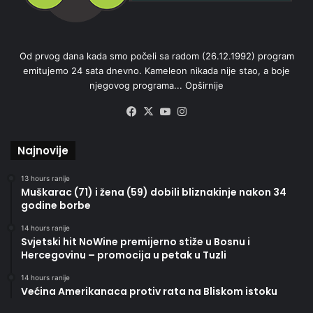
Od prvog dana kada smo počeli sa radom (26.12.1992) program
emitujemo 24 sata dnevno. Kameleon nikada nije stao, a boje
njegovog programa...
Opširnije
Facebook
X
YouTube
Instagram
Najnovije
13 hours ranije
Muškarac (71) i žena (59) dobili bliznakinje nakon 34
godine borbe
14 hours ranije
Svjetski hit NoWine premijerno stiže u Bosnu i
Hercegovinu – promocija u petak u Tuzli
14 hours ranije
Većina Amerikanaca protiv rata na Bliskom istoku